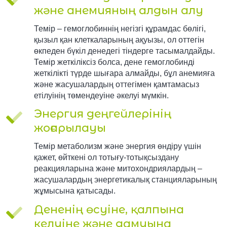
және анемияның алдын алу
Темір – гемоглобиннің негізгі құрамдас бөлігі,
қызыл қан клеткаларының ақуызы, ол оттегін
өкпеден бүкіл денедегі тіндерге тасымалдайды.
Темір жеткіліксіз болса, дене гемоглобинді
жеткілікті түрде шығара алмайды, бұл анемияға
және жасушалардың оттегімен қамтамасыз
етілуінің төмендеуіне әкелуі мүмкін.
Энергия деңгейлерінің
жоғарылауы
Темір метаболизм және энергия өндіру үшін
қажет, өйткені ол тотығу-тотықсыздану
реакцияларына және митохондриялардың –
жасушалардың энергетикалық станцияларының
жұмысына қатысады.
Дененің өсуіне, қалпына
келуіне және дамуына