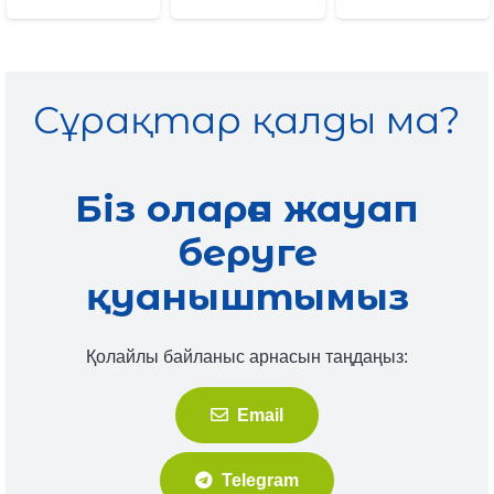
Сұрақтар қалды ма?
Біз оларға жауап
беруге
қуаныштымыз
Қолайлы байланыс арнасын таңдаңыз:
Email
Telegram