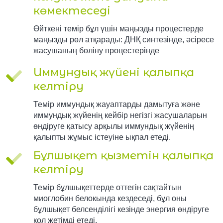
көмектеседі
Өйткені темір бұл үшін маңызды процестерде
маңызды рөл атқарады: ДНҚ синтезінде, әсіресе
жасушаның бөліну процестерінде
Иммундық жүйені қалыпқа
келтіру
Темір иммундық жауаптарды дамытуға және
иммундық жүйенің кейбір негізгі жасушаларын
өндіруге қатысу арқылы иммундық жүйенің
қалыпты жұмыс істеуіне ықпал етеді.
Бұлшықет қызметін қалыпқа
келтіру
Темір бұлшықеттерде оттегін сақтайтын
миоглобин белокында кездеседі, бұл оны
бұлшықет белсенділігі кезінде энергия өндіруге
қол жетімді етеді.