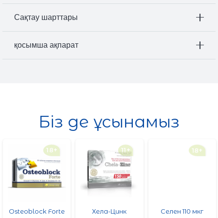
Сақтау шарттары
қосымша ақпарат
Біз де ұсынамыз
18+
11+
18+
Osteoblock Forte
Хела-Цинк
Селен 110 мкг