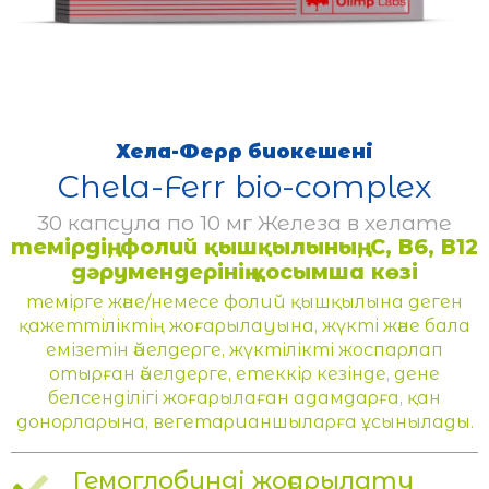
Хела-Ферр биокешені
Chela-Ferr bio-complex
30 капсула по 10 мг Железа в хелате
темірдің, фолий қышқылының, С, В6, В12
дәрумендерінің қосымша көзі
темірге және/немесе фолий қышқылына деген
қажеттіліктің жоғарылауына, жүкті және бала
емізетін әйелдерге, жүктілікті жоспарлап
отырған әйелдерге, етеккір кезінде, дене
белсенділігі жоғарылаған адамдарға, қан
донорларына, вегетарианшыларға ұсынылады.
Гемоглобинді жоғарылату