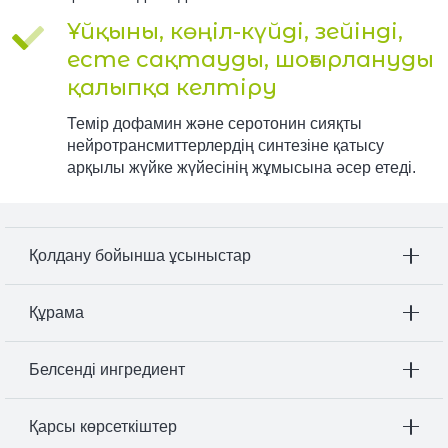
Ұйқыны, көңіл-күйді, зейінді,
есте сақтауды, шоғырлануды
қалыпқа келтіру
Темір дофамин және серотонин сияқты
нейротрансмиттерлердің синтезіне қатысу
арқылы жүйке жүйесінің жұмысына әсер етеді.
Қолдану бойынша ұсыныстар
Құрама
Белсенді ингредиент
Қарсы көрсеткіштер