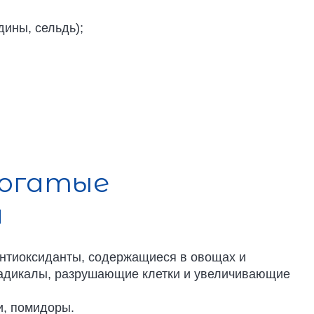
дины, сельдь);
богатые
и
антиоксиданты, содержащиеся в овощах и
радикалы, разрушающие клетки и увеличивающие
и, помидоры.