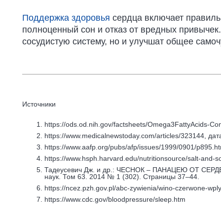
Поддержка здоровья
сердца включает правильн
полноценный сон и отказ от вредных привычек.
сосудистую систему, но и улучшат общее самоч
Источники
https://ods.od.nih.gov/factsheets/Omega3FattyAcids-Co
https://www.medicalnewstoday.com/articles/323144, да
https://www.aafp.org/pubs/afp/issues/1999/0901/p895.ht
https://www.hsph.harvard.edu/nutritionsource/salt-and-s
Тадеусевич Дж. и др.: ЧЕСНОК – ПАНАЦЕЮ ОТ СЕР
наук. Том 63. 2014 № 1 (302). Страницы 37–44.
https://ncez.pzh.gov.pl/abc-zywienia/wino-czerwone-wp
https://www.cdc.gov/bloodpressure/sleep.htm