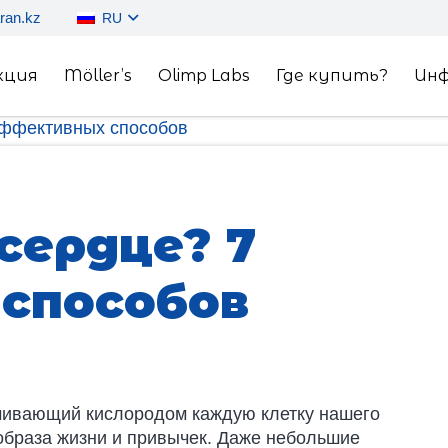
ran.kz
RU
кция
Möller’s
Olimp Labs
Где купить?
Ин
 эффективных способов
сердце? 7
способов
чивающий кислородом каждую клетку нашего
 образа жизни и привычек. Даже небольшие