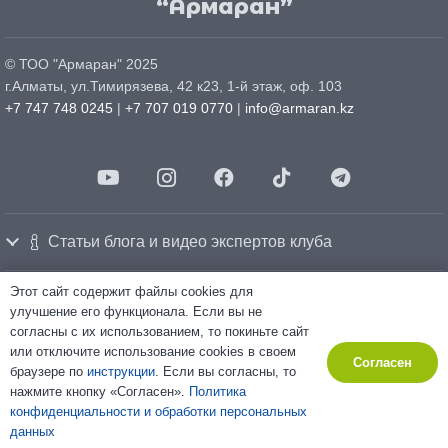
“Армаран”
© ТОО "
Армаран
" 2025
г.
Алматы
, ул.
Тимирязева, 42 к23, 1-й этаж, оф. 103
+7 747 748 0245
|
+7 707 019 0770
|
info@armaran.kz
Статьи блога и видео экспертов клуба
Этот сайт содержит файлы cookies для
улучшение его функционала. Если вы не
Политика конфиденциальности
Политика использования cookie-файлов
согласны с их использованием, то покиньте сайт
Согласие на обработку персональных данных
Made by
«Relation»
Marketing company
или отключите использование cookies в своем
Согласен
Некоторые изображения и тексты на сайте созданы с использованием
браузере по
инструкции
. Если вы согласны, то
искусственного интеллекта.
нажмите кнопку «Согласен».
Политика
конфиденциальности и обработки персональных
RU
KZ
данных