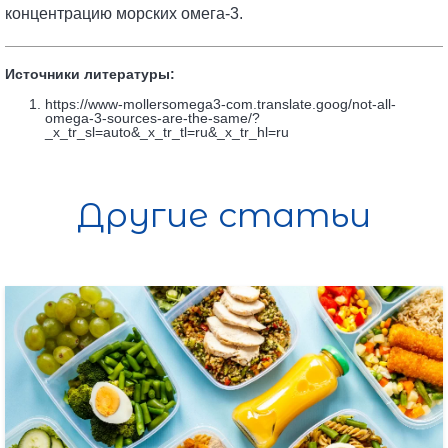
концентрацию морских омега-3.
Источники литературы:
https://www-mollersomega3-com.translate.goog/not-all-
omega-3-sources-are-the-same/?
_x_tr_sl=auto&_x_tr_tl=ru&_x_tr_hl=ru
Другие статьи