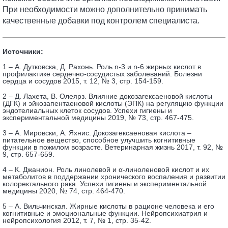
При необходимости можно дополнительно принимать
качественные добавки под контролем специалиста.
Источники:
1 – А. Дутковска, Д. Рахонь. Роль n-3 и n-6 жирных кислот в
профилактике сердечно-сосудистых заболеваний. Болезни
сердца и сосудов 2015, т. 12, № 3, стр. 154-159.
2 – Д. Лахета, В. Олеярз. Влияние докозагексаеновой кислоты
(ДГК) и эйкозапентаеновой кислоты (ЭПК) на регуляцию функции
эндотелиальных клеток сосудов. Успехи гигиены и
экспериментальной медицины 2019, № 73, стр. 467-475.
3 – А. Мировски, А. Яхнис. Докозагексаеновая кислота –
питательное вещество, способное улучшить когнитивные
функции в пожилом возрасте. Ветеринарная жизнь 2017, т. 92, №
9, стр. 657-659.
4 – К. Джанион. Роль линолевой и α-линоленовой кислот и их
метаболитов в поддержании хронического воспаления и развитии
колоректального рака. Успехи гигиены и экспериментальной
медицины 2020, № 74, стр. 464-470.
5 – А. Вильчинская. Жирные кислоты в рационе человека и его
когнитивные и эмоциональные функции. Нейропсихиатрия и
нейропсихология 2012, т. 7, № 1, стр. 35-42.