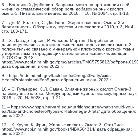
6 – Восточный Дербишир. Здоровье мозга на протяжении всей
жизни: систематический обзор роли добавок жирных кислот
омега-3. Питательные вещества 2018, т. 10, № 1094, стр. 1-18.
7 – Дж. М. Колетта, С. Дж. Белл. Жирные кислоты Омега-3 и
беременность. Обзоры акушерства и гинекологии 2010, т. 3, № 4,
стр. 163-171.
8 – Х. Лавадо-Гарсия, Р. Ронсеро-Мартин. Потребление
длинноцепочечных полиненасыщенных жирных кислот омега-3
положительно связано с минеральной плотностью костной ткани
у нормальных и страдающих остеопенией испанских женщин.
PLOS One 2018.
https://www.ncbi.nlm.nih.gov/pmc/articles/PMC5755813/pdf/pone.019
дата обращения: июнь 2022 г.
9 – https://ods.od.nih.gov/factsheets/Omega3FattyAcids-
HealthProfessional/#en5 дата обращения: июнь 2022 г.
10 – С. Гутьеррес, С.Л. Саван. Влияние жирных кислот Омега-3
на иммунные клетки. Международный журнал молекулярных наук
2019, т. 20, № 5028, стр. 1-21.
11 – https://www.hsph.harvard.edu/nutritionsource/what-should-you-
eat/fats-and-cholesterol/types-of-fat/omega-3-fats/ дата обращения:
июнь 2022 г.
12 – К. Крупа, К. Фриц. Жирные кислоты Омега-3. СтатПилс.
https://www.ncbi.nlm.nih.gov/books/NBK564314/ дата обращения:
июнь 2022 г.