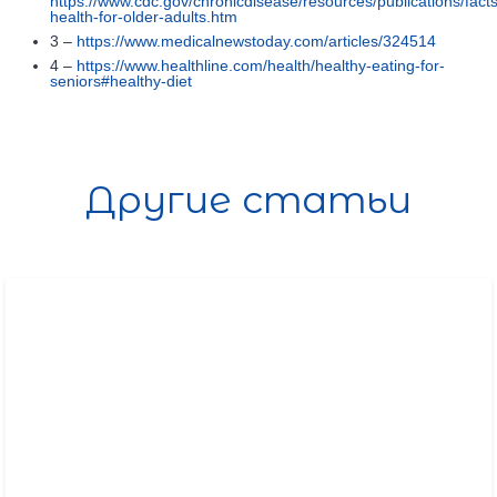
https://www.cdc.gov/chronicdisease/resources/publications/fact
health-for-older-adults.htm
3 –
https://www.medicalnewstoday.com/articles/324514
4 –
https://www.healthline.com/health/healthy-eating-for-
seniors#healthy-diet
Другие статьи