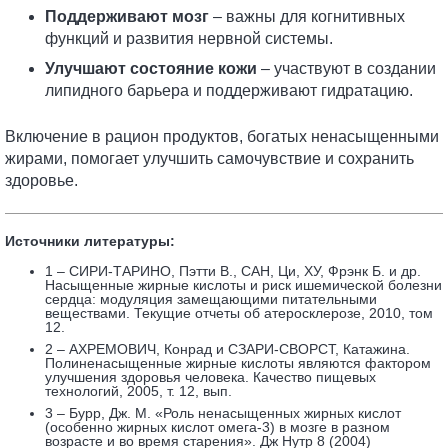
Поддерживают мозг
– важны для когнитивных
функций и развития нервной системы.
Улучшают состояние кожи
– участвуют в создании
липидного барьера и поддерживают гидратацию.
Включение в рацион продуктов, богатых ненасыщенными
жирами, помогает улучшить самочувствие и сохранить
здоровье.
Источники литературы:
1 – СИРИ-ТАРИНО, Пэтти В., САН, Ци, ХУ, Фрэнк Б. и др.
Насыщенные жирные кислоты и риск ишемической болезни
сердца: модуляция замещающими питательными
веществами. Текущие отчеты об атеросклерозе, 2010, том
12.
2 – АХРЕМОВИЧ, Конрад и СЗАРИ-СВОРСТ, Катажина.
Полиненасыщенные жирные кислоты являются фактором
улучшения здоровья человека. Качество пищевых
технологий, 2005, т. 12, вып.
3 – Бурр, Дж. М. «Роль ненасыщенных жирных кислот
(особенно жирных кислот омега-3) в мозге в разном
возрасте и во время старения». Дж Нутр 8 (2004)