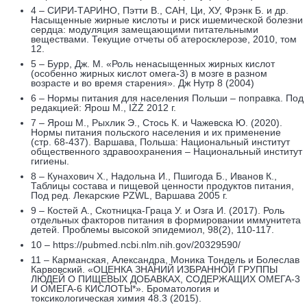
4 – СИРИ-ТАРИНО, Пэтти В., САН, Ци, ХУ, Фрэнк Б. и др.
Насыщенные жирные кислоты и риск ишемической болезни
сердца: модуляция замещающими питательными
веществами. Текущие отчеты об атеросклерозе, 2010, том
12.
5 – Бурр, Дж. М. «Роль ненасыщенных жирных кислот
(особенно жирных кислот омега-3) в мозге в разном
возрасте и во время старения». Дж Нутр 8 (2004)
6 – Нормы питания для населения Польши – поправка. Под
редакцией: Ярош М., IŻŻ 2012 г.
7 – Ярош М., Рыхлик Э., Стось К. и Чажевска Ю. (2020).
Нормы питания польского населения и их применение
(стр. 68-437). Варшава, Польша: Национальный институт
общественного здравоохранения – Национальный институт
гигиены.
8 – Кунахович Х., Надольна И., Пшигода Б., Иванов К.,
Таблицы состава и пищевой ценности продуктов питания,
Под ред. Лекарские PZWL, Варшава 2005 г.
9 – Костей А., Скотницка-Граца У. и Озга И. (2017). Роль
отдельных факторов питания в формировании иммунитета
детей. Проблемы высокой эпидемиол, 98(2), 110-117.
10 – https://pubmed.ncbi.nlm.nih.gov/20329590/
11 – Карманская, Александра, Моника Тондель и Болеслав
Карвовский. «ОЦЕНКА ЗНАНИЙ ИЗБРАННОЙ ГРУППЫ
ЛЮДЕЙ О ПИЩЕВЫХ ДОБАВКАХ, СОДЕРЖАЩИХ ОМЕГА-3
И ОМЕГА-6 КИСЛОТЫ*». Броматология и
токсикологическая химия 48.3 (2015).