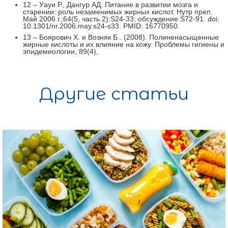
12 – Уауи Р., Дангур АД. Питание в развитии мозга и
старении: роль незаменимых жирных кислот. Нутр преп.
Май 2006 г.;64(5, часть 2):S24-33; обсуждение S72-91. doi:
10.1301/nr.2006.may.s24-s33. PMID: 16770950.
13 – Боярович Х. и Возняк Б.. (2008). Полиненасыщенные
жирные кислоты и их влияние на кожу. Проблемы гигиены и
эпидемиологии, 89(4),
Другие статьи