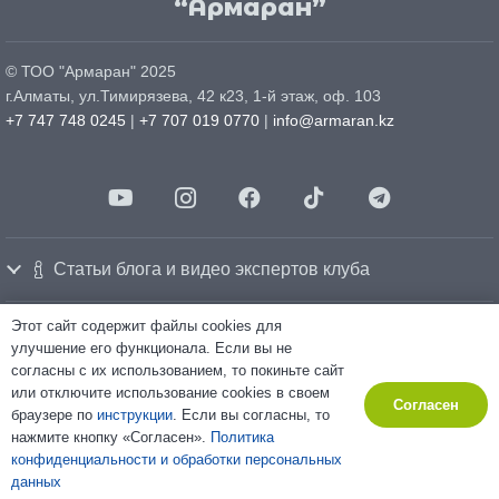
“Армаран”
© ТОО "
Армаран
" 2025
г.
Алматы
, ул.
Тимирязева, 42 к23, 1-й этаж, оф. 103
+7 747 748 0245
|
+7 707 019 0770
|
info@armaran.kz
Статьи блога и видео экспертов клуба
Этот сайт содержит файлы cookies для
Политика конфиденциальности
улучшение его функционала. Если вы не
Политика использования cookie-файлов
согласны с их использованием, то покиньте сайт
Согласие на обработку персональных данных
Made by
«Relation»
Marketing company
или отключите использование cookies в своем
Согласен
Некоторые изображения и тексты на сайте созданы с использованием
браузере по
инструкции
. Если вы согласны, то
искусственного интеллекта.
нажмите кнопку «Согласен».
Политика
конфиденциальности и обработки персональных
RU
KZ
данных