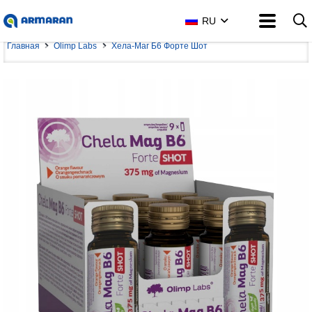
RU
Главная
Olimp Labs
Хела-Маг Б6 Форте Шот