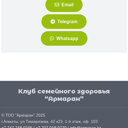
Email
Telegram
Whatsapp
Клуб семейного здоровья
“Армаран”
© ТОО "
Армаран
" 2025
г.
Алматы
, ул.
Тимирязева, 42 к23, 1-й этаж, оф. 103
+7 747 748 0245
|
+7 707 019 0770
|
info@armaran.kz