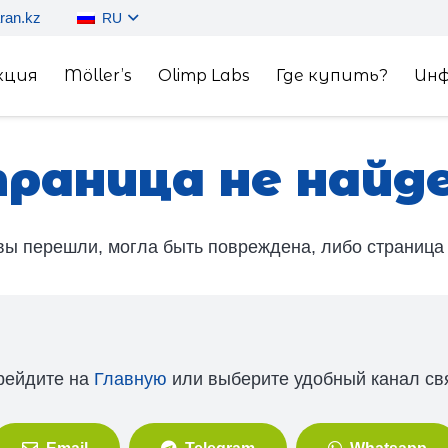
ran.kz
RU
кция
Möller’s
Olimp Labs
Где купить?
Ин
раница не найд
вы перешли, могла быть повреждена, либо страница
рейдите на
Главную
или выберите удобный канал св