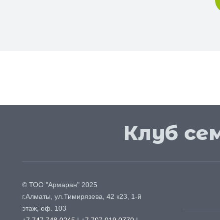
Клуб се
© ТОО "
Армаран
" 2025
г.
Алматы
, ул.
Тимирязева, 42 к23, 1-й
этаж, оф. 103