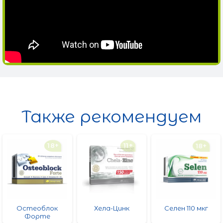
Также рекомендуем
18+
11+
18+
Остеоблок
Хела-Цинк
Селен 110 мкг
Форте