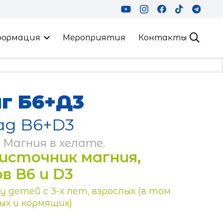
формация
Мероприятия
Контакты
г Б6+Д3
ag B6+D3
г Магния в хелате.
источник магния,
в B6 и D3
 детей с 3-х лет, взрослых (в том
ых и кормящих)