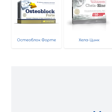
те
Остеоблок Форте
Хела-Цинк