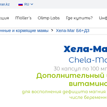
ran.kz
RU
кция
Möller’s
Olimp Labs
Где купить?
Ин
енные и кормящие мамы
Хела-Маг Б6+Д3
Хела-Ма
Chela-M
30 капсул по 100 м
Дополнительный 
витамино
для восполнения дефицита магния у
числе беременн