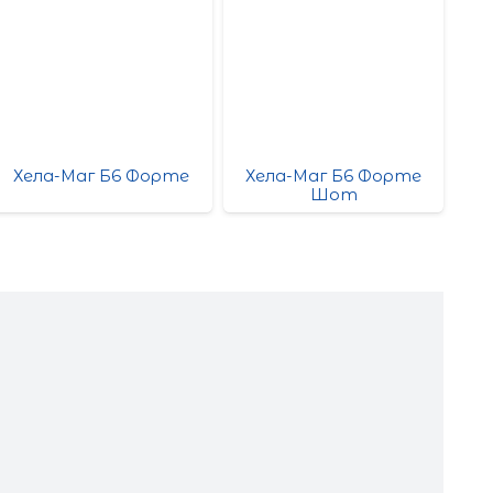
Хела-Маг Б6 Форте
Хела-Маг Б6 Форте
Шот