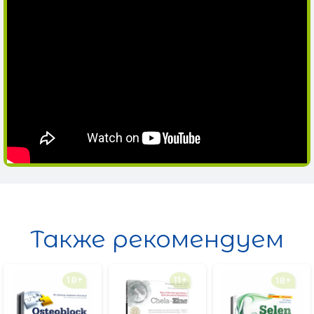
Также рекомендуем
18+
11+
18+