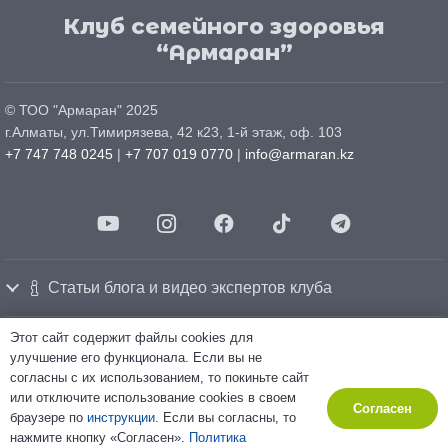
Клуб семейного здоровья
“Армаран”
© ТОО "
Армаран
" 2025
г.
Алматы
, ул.
Тимирязева, 42 к23, 1-й этаж, оф. 103
+7 747 748 0245
|
+7 707 019 0770
|
info@armaran.kz
Статьи блога и видео экспертов клуба
Этот сайт содержит файлы cookies для
Политика конфиденциальности
улучшение его функционала. Если вы не
Политика использования cookie-файлов
согласны с их использованием, то покиньте сайт
Согласие на обработку персональных данных
Made by
«Relation»
Marketing company
или отключите использование cookies в своем
Согласен
Некоторые изображения и тексты на сайте созданы с использованием
браузере по
инструкции
. Если вы согласны, то
искусственного интеллекта.
нажмите кнопку «Согласен».
Политика