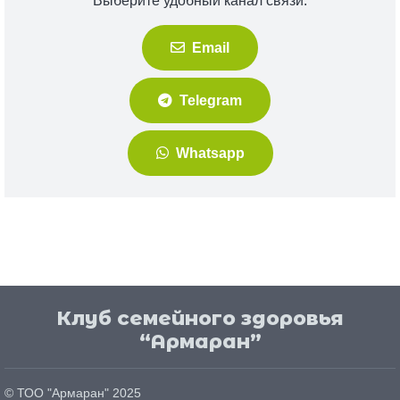
Выберите удобный канал связи:
Email
Telegram
Whatsapp
Клуб семейного здоровья
“Армаран”
© ТОО "
Армаран
" 2025