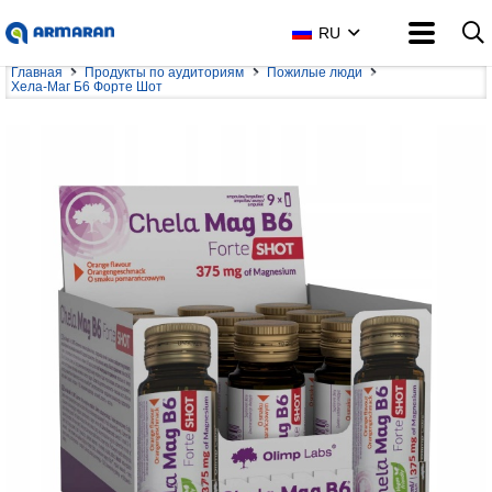
RU
Главная
Продукты по аудиториям
Пожилые люди
Хела-Маг Б6 Форте Шот