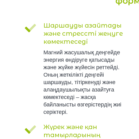
фор
Шаршауды азайтады
және стрессті жеңуге
көмектеседі
Магний жасушалық деңгейде
энергия өндіруге қатысады
және жүйке жүйесін реттейді.
Оның жеткілікті деңгейі
шаршауды, тітіркенуді және
алаңдаушылықты азайтуға
көмектеседі – жасқа
байланысты өзгерістердің жиі
серіктері.
Жүрек және қан
тамырларының