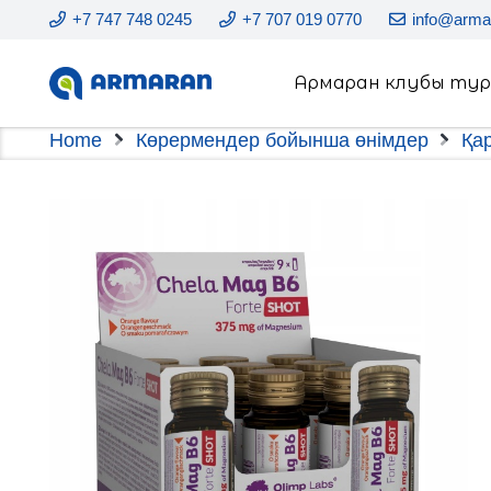
+7 747 748 0245
+7 707 019 0770
info@arma
Армаран клубы ту
Home
Көрермендер бойынша өнімдер
Қа