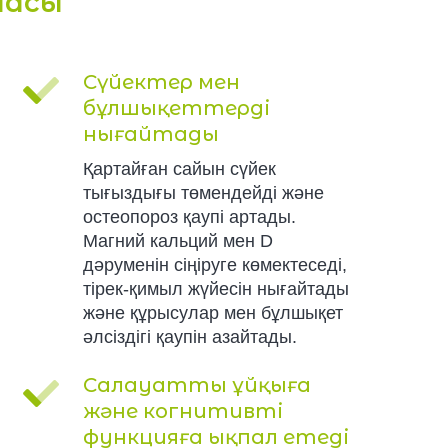
масы
Сүйектер мен
бұлшықеттерді
нығайтады
Қартайған сайын сүйек
тығыздығы төмендейді және
остеопороз қаупі артады.
Магний кальций мен D
дәруменін сіңіруге көмектеседі,
тірек-қимыл жүйесін нығайтады
және құрысулар мен бұлшықет
әлсіздігі қаупін азайтады.
Салауатты ұйқыға
және когнитивті
функцияға ықпал етеді