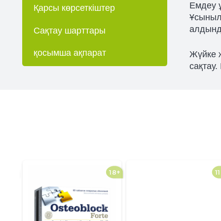
Емдеу ұ
Қарсы көрсеткіштер
Ұсыныл
алдынд
Сақтау шарттары
қосымша ақпарат
Жүйке 
сақтау.
18+
18+
11