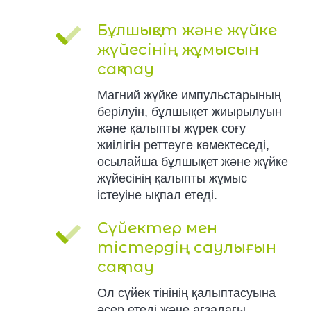
Бұлшықет және жүйке
жүйесінің жұмысын
сақтау
Магний жүйке импульстарының
берілуін, бұлшықет жиырылуын
және қалыпты жүрек соғу
жиілігін реттеуге көмектеседі,
осылайша бұлшықет және жүйке
жүйесінің қалыпты жұмыс
істеуіне ықпал етеді.
Сүйектер мен
тістердің саулығын
сақтау
Ол сүйек тінінің қалыптасуына
әсер етеді және ағзадағы