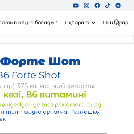
сатып алуға болады?
Ақпарат
Оқиғалар
6 Форте Шот
6 Forte Shot
лар) 375 мг магний хелаты
 көзі, В6 витамині
ндегіден де тезірек ағзаға сіңеді
н толтыруға арналған “алғашқы
ек”