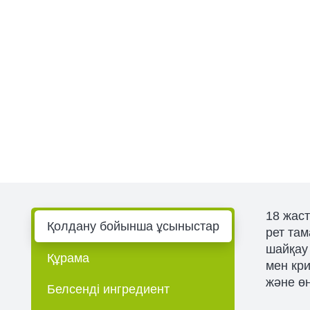
18 жаст
Қолдану бойынша ұсыныстар
рет та
шайқау
Құрама
мен кр
және өн
Белсенді ингредиент