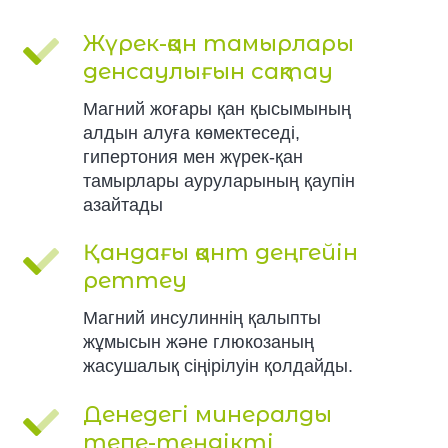
Жүрек-қан тамырлары
денсаулығын сақтау
Магний жоғары қан қысымының
алдын алуға көмектеседі,
гипертония мен жүрек-қан
тамырлары ауруларының қаупін
азайтады
Қандағы қант деңгейін
реттеу
Магний инсулиннің қалыпты
жұмысын және глюкозаның
жасушалық сіңірілуін қолдайды.
Денедегі минералды
тепе-теңдікті