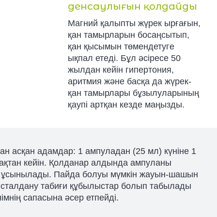
денсаулығын қолдайды
Магний қалыпты жүрек ырғағын,
қан тамырларын босаңсытып,
қан қысымын төмендетуге
ықпал етеді. Бұл әсіресе 50
жылдан кейін гипертония,
аритмия және басқа да жүрек-
қан тамырлары бұзылуларының
қаупі артқан кезде маңызды.
ан асқан адамдар: 1 ампуладан (25 мл) күніне 1
мақтан кейін. Қолданар алдында ампуланы
 ұсынылады. Пайда болуы мүмкін жауын-шашын
исталдану табиғи құбылыстар болып табылады
імнің сапасына әсер етпейді.