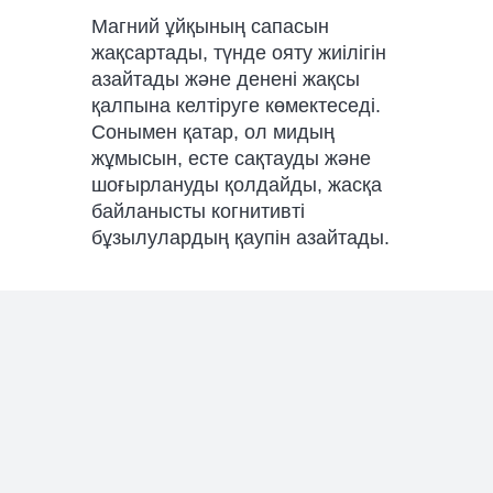
Магний ұйқының сапасын
жақсартады, түнде ояту жиілігін
азайтады және денені жақсы
қалпына келтіруге көмектеседі.
Сонымен қатар, ол мидың
жұмысын, есте сақтауды және
шоғырлануды қолдайды, жасқа
байланысты когнитивті
бұзылулардың қаупін азайтады.