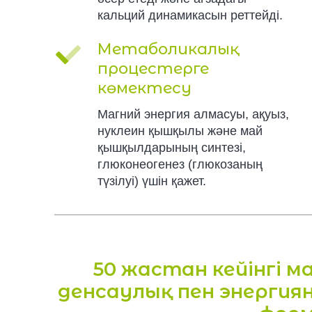
кальций динамикасын реттейді.
Метаболикалық
процестерге
көмектесу
Магний энергия алмасуы, ақуыз,
нуклеин қышқылы және май
қышқылдарының синтезі,
глюконеогенез (глюкозаның
түзілуі) үшін қажет.
50 жастан кейінгі м
денсаулық пен энерги