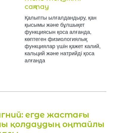
сақтау
Қалыпты ылғалдандыру, қан
қысымы және бұлшықет
функциясын қоса алғанда,
көптеген физиологиялық
функциялар үшін қажет калий,
кальций және натрийді қоса
алғанда
агний: егде жастағы
яны қолдаудың оңтайлы