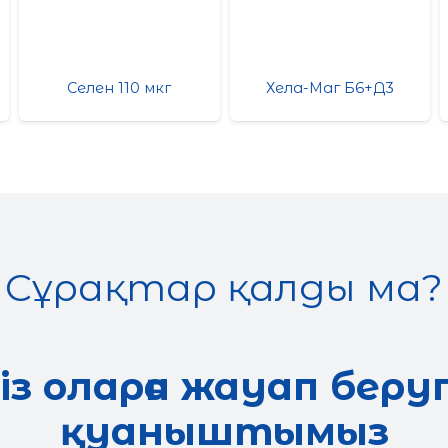
Селен 110 мкг
Хела-Маг Б6+Д3
Сұрақтар қалды ма?
із оларға жауап беру
қуаныштымыз