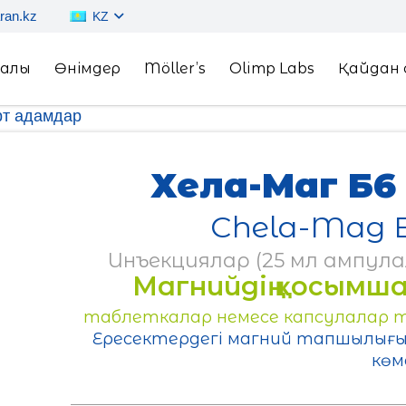
ran.kz
KZ
ралы
Өнімдер
Möller’s
Olimp Labs
Қайдан 
рт адамдар
Хела-Маг Б
Chela-Mag B
Инъекциялар (25 мл ампула
Магнийдің қосымша
таблеткалар немесе капсулалар түрі
Ересектердегі магний тапшылығы
көм