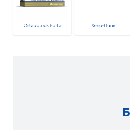
e
Osteoblock Forte
Хела-Цинк
Б