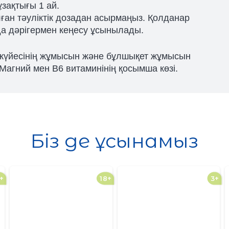
зақтығы 1 ай.
ған тәуліктік дозадан асырмаңыз. Қолданар
а дәрігермен кеңесу ұсынылады.
жүйесінің жұмысын және бұлшықет жұмысын
 Магний мен В6 витаминінің қосымша көзі.
Біз де ұсынамыз
+
18+
3+