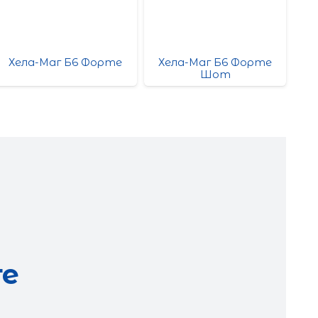
Хела-Маг Б6 Форте
Хела-Маг Б6 Форте
Хе
Шот
ге