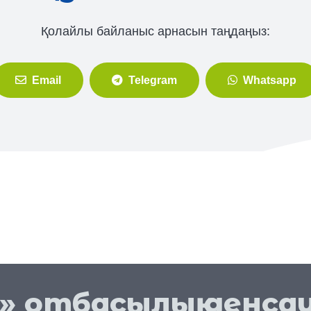
Қолайлы байланыс арнасын таңдаңыз:
Email
Telegram
Whatsapp
» отбасылық денсау