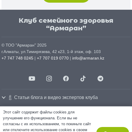
Клуб семейного здоровья
“Армаран”
© ТОО "
Армаран
" 2025
г.
Алматы
, ул.
Тимирязева, 42 к23, 1-й этаж, оф. 103
+7 747 748 0245
|
+7 707 019 0770
|
info@armaran.kz
Статьи блога и видео экспертов клуба
Этот сайт содержит файлы cookies для
Политика конфиденциальности
улучшение его функционала. Если вы не
Политика использования cookie-файлов
согласны с их использованием, то покиньте сайт
Согласие на обработку персональных данных
Made by
«Relation»
Marketing company
или отключите использование cookies в своем