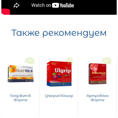
Также рекомендуем
7+
18+
18+
Ульгрип Юниор
Артроблок
Остеоблок
Форте
Форте