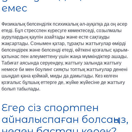
емес
Физикалық белсенділік психикалық әл-ауқатқа да оң әсер
етеді. Бұл стресспен күресуге көмектеседі, созылмалы
аурулардың қаупін азайтады және есте сақтауды
жақсартады. Сонымен қатар, тұрақты жаттығулар өмірді
белсендірек және белсенді етеді, өйткені қозғалыс қарым-
қатынас пен әлеуметтену үшін жаңа мүмкіндіктер ашады.
Табиғат аясында серуендеу, жаттығу залында жаттығу
немесе би мен боулинг сияқты топтық жаттығулар денені
шыңдап қана қоймай, миды да дамытады. Кез келген
қозғалыс бұлшық еттерге де, жүйке жүйесіне де жаттығу
болып табылады.
Егер сіз спортпен
айналыспаған болсаңыз,
неден бастау керек?