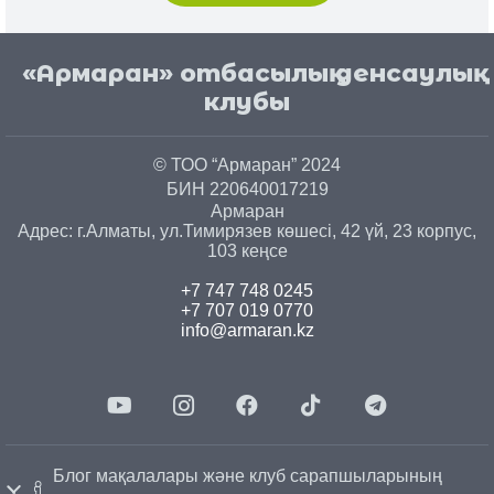
«Армаран» отбасылық денсаулық
клубы
© ТОО “Армаран” 2024
БИН 220640017219
Армаран
Адрес: г.
Алматы
, ул.
Тимирязев көшесі, 42 үй, 23 корпус,
103 кеңсе
+7 747 748 0245
+7 707 019 0770
info@armaran.kz
Блог мақалалары және клуб сарапшыларының