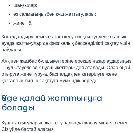
шаңғылар;
өз салмағыңызбен күш жаттығулары;
және т.б.
Көгалдандыру немесе ағаш кесу сияқты күнделікті ашық
ауада жаттығулар да физикалық белсенділікті сақтау үшін
пайдалы.
Аяқ пен жамбас бұлшықеттеріне ерекше назар аударыңыз
– бұл «тәуелсіздік бұлшықеттері» деп аталады. Олар оңай
отыруға және тұруға, баспалдақпен көтерілуге ​​және
қозғалғыштығын сақтауға мүмкіндік береді.
Үйде қалай жаттығуға
болады
Күш жаттығуларын жаттығу залында жасау міндетті емес.
Сіз үйде бастай аласыз: