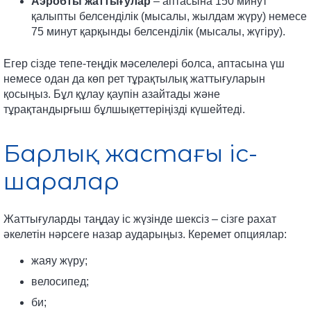
Аэробты жаттығулар
– аптасына 150 минут
қалыпты белсенділік (мысалы, жылдам жүру) немесе
75 минут қарқынды белсенділік (мысалы, жүгіру).
Егер сізде тепе-теңдік мәселелері болса, аптасына үш
немесе одан да көп рет тұрақтылық жаттығуларын
қосыңыз. Бұл құлау қаупін азайтады және
тұрақтандырғыш бұлшықеттеріңізді күшейтеді.
Барлық жастағы іс-
шаралар
Жаттығуларды таңдау іс жүзінде шексіз – сізге рахат
әкелетін нәрсеге назар аударыңыз. Керемет опциялар:
жаяу жүру;
велосипед;
би;