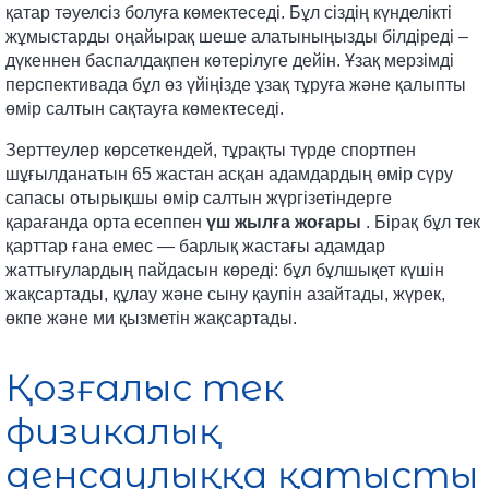
қатар тәуелсіз болуға көмектеседі. Бұл сіздің күнделікті
жұмыстарды оңайырақ шеше алатыныңызды білдіреді –
дүкеннен баспалдақпен көтерілуге ​​дейін. Ұзақ мерзімді
перспективада бұл өз үйіңізде ұзақ тұруға және қалыпты
өмір салтын сақтауға көмектеседі.
Зерттеулер көрсеткендей, тұрақты түрде спортпен
шұғылданатын 65 жастан асқан адамдардың өмір сүру
сапасы отырықшы өмір салтын жүргізетіндерге
қарағанда
орта есеппен
үш жылға жоғары
. Бірақ бұл тек
қарттар ғана емес — барлық жастағы адамдар
жаттығулардың пайдасын көреді: бұл бұлшықет күшін
жақсартады, құлау және сыну қаупін азайтады, жүрек,
өкпе және ми қызметін жақсартады.
Қозғалыс тек
физикалық
денсаулыққа қатысты