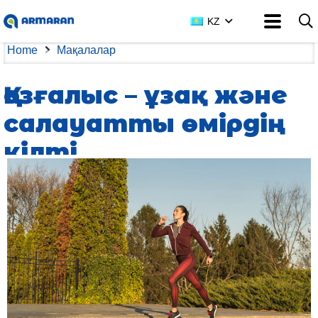
KZ
Home
Мақалалар
Қозғалыс – ұзақ және
салауатты өмірдің
кілті