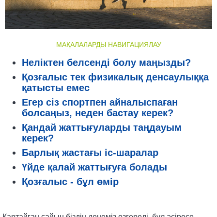
МАҚАЛАЛАРДЫ НАВИГАЦИЯЛАУ
Неліктен белсенді болу маңызды?
Қозғалыс тек физикалық денсаулыққа
қатысты емес
Егер сіз спортпен айналыспаған
болсаңыз, неден бастау керек?
Қандай жаттығуларды таңдауым
керек?
Барлық жастағы іс-шаралар
Үйде қалай жаттығуға болады
Қозғалыс - бұл өмір
Қартайған сайын біздің денеміз өзгереді, бұл әсіресе