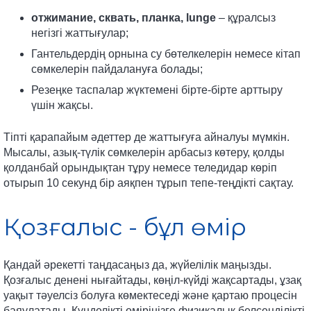
отжимание, сквать, планка, lunge
– құралсыз
негізгі жаттығулар;
Гантельдердің орнына су бөтелкелерін немесе кітап
сөмкелерін пайдалануға болады;
Резеңке таспалар жүктемені бірте-бірте арттыру
үшін жақсы.
Тіпті қарапайым әдеттер де жаттығуға айналуы мүмкін.
Мысалы, азық-түлік сөмкелерін арбасыз көтеру, қолды
қолданбай орындықтан тұру немесе теледидар көріп
отырып 10 секунд бір аяқпен тұрып тепе-теңдікті сақтау.
Қозғалыс - бұл өмір
Қандай әрекетті таңдасаңыз да, жүйелілік маңызды.
Қозғалыс денені нығайтады, көңіл-күйді жақсартады, ұзақ
уақыт тәуелсіз болуға көмектеседі және қартаю процесін
баяулатады. Күнделікті өміріңізге физикалық белсенділікті