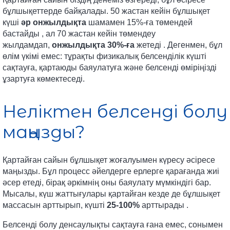
бұлшықеттерде байқалады. 50 жастан кейін бұлшықет
күші
әр онжылдықта
шамамен 15%-ға төмендей
бастайды
, ал 70 жастан кейін төмендеу
жылдамдап,
онжылдықта 30%-ға
жетеді . Дегенмен, бұл
өлім үкімі емес: тұрақты физикалық белсенділік күшті
сақтауға, қартаюды баяулатуға және белсенді өміріңізді
ұзартуға көмектеседі.
Неліктен белсенді болу
маңызды?
Қартайған сайын бұлшықет жоғалуымен күресу әсіресе
маңызды. Бұл процесс әйелдерге ерлерге қарағанда жиі
әсер етеді, бірақ әркімнің оны баяулату мүмкіндігі бар.
Мысалы, күш жаттығулары қартайған кезде де бұлшықет
массасын арттырып, күшті
25-100%
арттырады .
Белсенді болу денсаулықты сақтауға ғана емес, сонымен