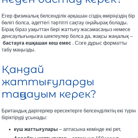
Егер физикалық белсенділік әрқашан сіздің өміріңіздің бір
бөлігі болса, әдеттегі тәртіпті сақтау оңайырақ болады.
Бірақ біраз уақыттан бері жаттығу жасамасаңыз немесе
денсаулығыңызға шектеулер болса да, жақсы жаңалық –
бастауға ешқашан кеш емес
. Сізге дұрыс форматты
табу маңызды.
Қандай
жаттығуларды
таңдауым керек?
Британдық дәрігерлер ересектерге белсенділіктің екі түрін
біріктіруді ұсынады:
күш жаттығулары
– аптасына кемінде екі рет,