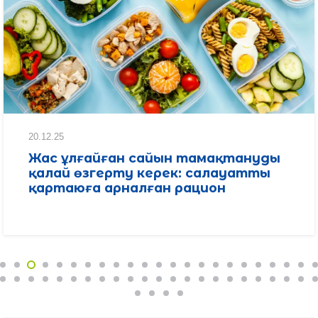
20.12.25
Жас ұлғайған сайын тамақтануды
қалай өзгерту керек: салауатты
қартаюға арналған рацион