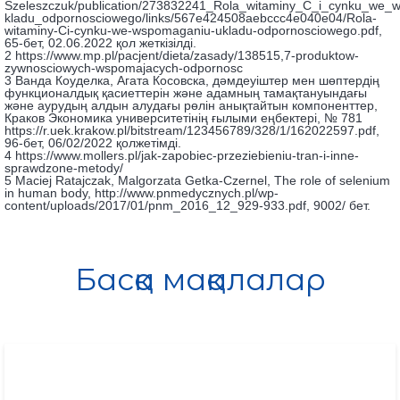
Szeleszczuk/publication/273832241_Rola_witaminy_C_i_cynku_we
kladu_odpornosciowego/links/567e424508aebccc4e040e04/Rola-
witaminy-Ci-cynku-we-wspomaganiu-ukladu-odpornosciowego.pdf,
65-бет, 02.06.2022 қол жеткізілді.
2 https://www.mp.pl/pacjent/dieta/zasady/138515,7-produktow-
zywnosciowych-wspomajacych-odpornosc
3 Ванда Коуделка, Агата Косовска, дәмдеуіштер мен шөптердің
функционалдық қасиеттерін және адамның тамақтануындағы
және аурудың алдын алудағы рөлін анықтайтын компоненттер,
Краков Экономика университетінің ғылыми еңбектері, № 781
https://r.uek.krakow.pl/bitstream/123456789/328/1/162022597.pdf,
96-бет, 06/02/2022 қолжетімді.
4 https://www.mollers.pl/jak-zapobiec-przeziebieniu-tran-i-inne-
sprawdzone-metody/
5 Maciej Ratajczak, Malgorzata Getka-Czernel, The role of selenium
in human body, http://www.pnmedycznych.pl/wp-
content/uploads/2017/01/pnm_2016_12_929-933.pdf, 9002/ бет.
Басқа мақалалар