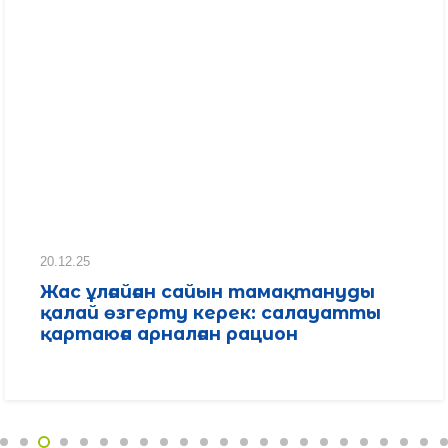
20.12.25
Жас ұлғайған сайын тамақтануды
қалай өзгерту керек: салауатты
қартаюға арналған рацион