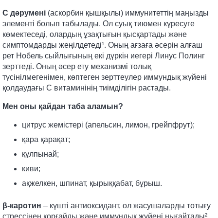
С дәрумені
(аскорбин қышқылы) иммунитеттің маңызды
элементі болып табылады. Ол суық тиюмен күресуге
көмектеседі, олардың ұзақтығын қысқартады және
симптомдарды жеңілдетеді¹. Оның ағзаға әсерін алғаш
рет Нобель сыйлығының екі дүркін иегері Линус Полинг
зерттеді. Оның әсер ету механизмі толық
түсінілмегенімен, көптеген зерттеулер иммундық жүйені
қолдаудағы С витаминінің тиімділігін растады.
Мен оны қайдан таба аламын?
цитрус жемістері (апельсин, лимон, грейпфрут);
қара қарақат;
құлпынай;
киви;
ақжелкен, шпинат, қырыққабат, бұрыш.
β-каротин
– күшті антиоксидант, ол жасушаларды тотығу
стрессінен қорғайды және иммундық жүйені нығайтады².