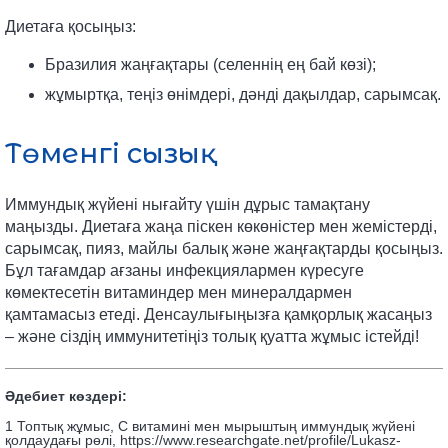
Диетаға қосыңыз:
Бразилия жаңғақтары (селеннің ең бай көзі);
жұмыртқа, теңіз өнімдері, дәнді дақылдар, сарымсақ.
Төменгі сызық
Иммундық жүйені нығайту үшін дұрыс тамақтану
маңызды. Диетаға жаңа піскен көкөністер мен жемістерді,
сарымсақ, пияз, майлы балық және жаңғақтарды қосыңыз.
Бұл тағамдар ағзаны инфекциялармен күресуге
көмектесетін витаминдер мен минералдармен
қамтамасыз етеді. Денсаулығыңызға қамқорлық жасаңыз
– және сіздің иммунитетіңіз толық қуатта жұмыс істейді!
Әдебиет көздері:
1 Топтық жұмыс, С витамині мен мырыштың иммундық жүйені
қолдаудағы рөлі, https://www.researchgate.net/profile/Lukasz-