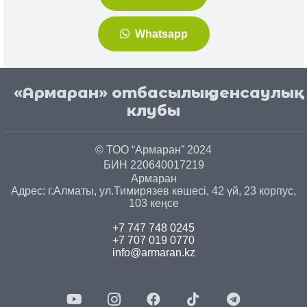
Whatsapp
«Армаран» отбасылық денсаулық
клубы
© ТОО “Армаран” 2024
БИН 220640017219
Армаран
Адрес: г.
Алматы
, ул.
Тимирязев көшесі, 42 үй, 23 корпус,
103 кеңсе
+7 747 748 0245
+7 707 019 0770
info@armaran.kz