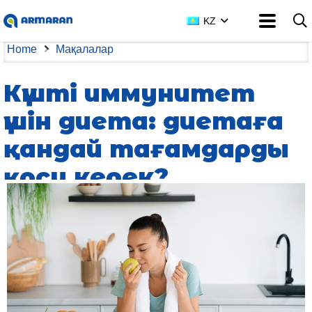
KZ
Home
Мақалалар
Күшті иммунитет
үшін диета: диетаға
қандай тағамдарды
қосу керек?