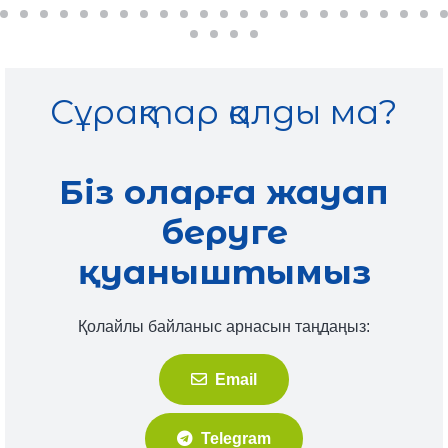
Сұрақтар қалды ма?
Біз оларға жауап
беруге
қуаныштымыз
Қолайлы байланыс арнасын таңдаңыз:
Email
Telegram