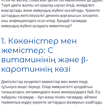
«Сен не жесең, сонысың» деген сөз көрінгеннен де дұрыс.
Түрлі диета жалпы әл-ауқатқа ықпал етеді, өнімділікті
жақсартады және иммундық жүйені нығайтады. Қоректік
заттардың жетіспеушілігі дененің қорғанысын әлсіретіп,
оны инфекцияларға осал етеді. Қандай тағамдар
иммундық жүйені қолдауға көмектеседі?
1. Көкөністер мен
жемістер: С
витаминінің және β-
каротиннің көзі
Диетологтар күнделікті көкөністер мен жемістерді
тұтынуға кеңес береді. Олар иммунитетті қолдайтын
талшықтарға, витаминдерге және минералдарға бай. Ең
пайдалы тағамдар – бұл жаңа піскен тағамдар, өйткені
термиялық өңдеу қоректік заттардың мазмұнын азайтады.