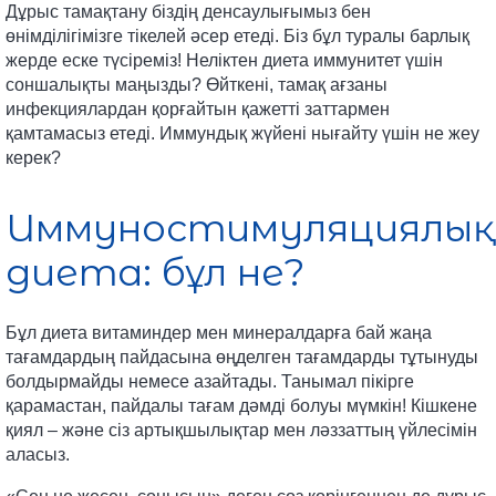
Дұрыс тамақтану біздің денсаулығымыз бен
өнімділігімізге тікелей әсер етеді. Біз бұл туралы барлық
жерде еске түсіреміз! Неліктен диета иммунитет үшін
соншалықты маңызды? Өйткені, тамақ ағзаны
инфекциялардан қорғайтын қажетті заттармен
қамтамасыз етеді. Иммундық жүйені нығайту үшін не жеу
керек?
Иммуностимуляциялық
диета: бұл не?
Бұл диета витаминдер мен минералдарға бай жаңа
тағамдардың пайдасына өңделген тағамдарды тұтынуды
болдырмайды немесе азайтады. Танымал пікірге
қарамастан, пайдалы тағам дәмді болуы мүмкін! Кішкене
қиял – және сіз артықшылықтар мен ләззаттың үйлесімін
аласыз.