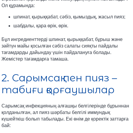
Ол құрамында:
шпинат, қырыққабат, сәбіз, қымыздық, жасыл пияз;
шабдалы, қара өрік, өрік.
Бұл ингредиенттерді шпинат, қырыққабат, бұрыш және
зәйтүн майы қосылған сәбіз салаты сияқты пайдалы
тағамдарды дайындау үшін пайдалануға болады.
Жемістер тағамдарға тамаша.
2. Сарымсақ пен пияз –
табиғи қорғаушылар
Сарымсақ инфекцияның алғашқы белгілерінде бұрыннан
қолданылған, ал пияз шәрбаты белгілі иммундық
күшейткіш болып табылады. Екі өнім де қоректік заттарға
бай: