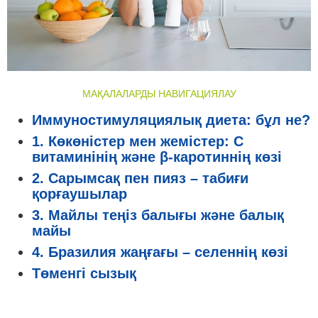
МАҚАЛАЛАРДЫ НАВИГАЦИЯЛАУ
Иммуностимуляциялық диета: бұл не?
1. Көкөністер мен жемістер: С
витаминінің және β-каротиннің көзі
2. Сарымсақ пен пияз – табиғи
қорғаушылар
3. Майлы теңіз балығы және балық
майы
4. Бразилия жаңғағы – селеннің көзі
Төменгі сызық