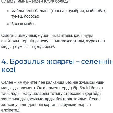
Оларды мына жерден алуға болады:
майлы теңіз балығы (трасса, скумбрия, майшабақ,
тунец, лосось);
балық майы.
Омега-3 иммундық жүйені нығайтады, қабынуды
азайтады, терінің денсаулығын жақсартады, жүрек пен
мидың жұмысын қолдайды⁴.
4. Бразилия жаңғағы – селеннің
көзі
Селен – иммунитет пен қалқанша безінің жұмысы үшін
маңызды элемент. Ол ферменттердің бір бөлігі болып
табылады, жасушаларды тотығу стрессінен қорғайды
және зиянды қосылыстарды бейтараптайды⁵. Селен
жетіспеушілігі дененің қорғаныс функцияларын
әлсіретеді.