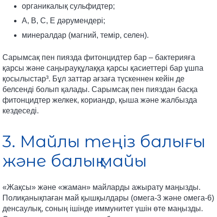
органикалық сульфидтер;
А, В, С, Е дәрумендері;
минералдар (магний, темір, селен).
Сарымсақ пен пиязда фитонцидтер бар – бактерияға
қарсы және саңырауқұлаққа қарсы қасиеттері бар ұшпа
қосылыстар³. Бұл заттар ағзаға түскеннен кейін де
белсенді болып қалады. Сарымсақ пен пияздан басқа
фитонцидтер желкек, кориандр, қыша және жалбызда
кездеседі.
3. Майлы теңіз балығы
және балық майы
«Жақсы» және «жаман» майларды ажырату маңызды.
Полиқанықпаған май қышқылдары (омега-3 және омега-6)
денсаулық, соның ішінде иммунитет үшін өте маңызды.