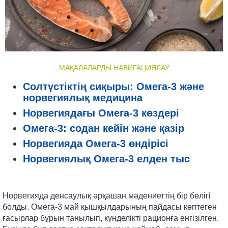
МАҚАЛАЛАРДЫ НАВИГАЦИЯЛАУ
Солтүстіктің сиқыры: Омега-3 және
норвегиялық медицина
Норвегиядағы Омега-3 көздері
Омега-3: содан кейін және қазір
Норвегияда Омега-3 өндірісі
Норвегиялық Омега-3 елден тыс
Норвегияда денсаулық әрқашан мәдениеттің бір бөлігі
болды. Омега-3 май қышқылдарының пайдасы көптеген
ғасырлар бұрын танылып, күнделікті рационға енгізілген.