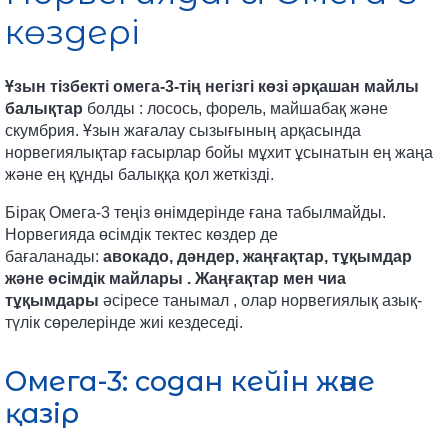
көздері
Ұзын тізбекті омега-3-тің негізгі көзі әрқашан майлы
балықтар
болды
: лосось, форель, майшабақ және
скумбрия. Ұзын жағалау сызығының арқасында
норвегиялықтар ғасырлар бойы мұхит ұсынатын ең жаңа
және ең құнды балыққа қол жеткізді.
Бірақ Омега-3 теңіз өнімдерінде ғана табылмайды.
Норвегияда өсімдік тектес көздер де
бағаланады:
авокадо, дәндер, жаңғақтар, тұқымдар
және өсімдік майлары .
Жаңғақтар мен чиа
тұқымдары
әсіресе танымал
, олар норвегиялық азық-
түлік сөрелерінде жиі кездеседі.
Омега-3: содан кейін және
қазір