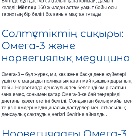
Бүгінде бұл дәстүр сақталып қана қоймай, дамып
келеді:
Мёллер
160 жылдан астам уақыт бойы осы
тарихтың бір бөлігі болғанын мақтан тұтады.
Солтүстіктің сиқыры:
Омега-3 және
норвегиялық медицина
Омега-3 – бұл жүрек, ми, көз және басқа дене жүйелері
үшін өте маңызды полиқанықпаған май қышқылдарының
тобы. Норвегияда денсаулық тек белсенді өмір салтын
ғана емес, сонымен қатар Омега-3-ке бай теңгерімді
диетаны қажет ететіні белгілі. Сондықтан балық майы мен
теңіз өнімдері медициналық дәстүрлер мен отбасылық
денсаулық сақтаудың негізгі бөлігіне айналды.
Норвегиядағы Омега-3