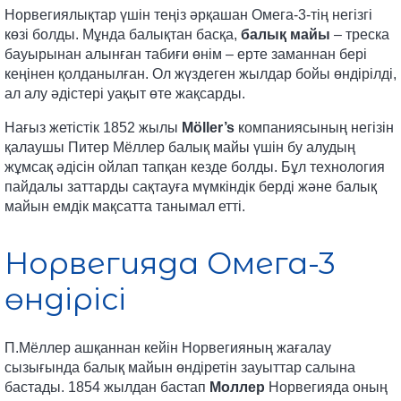
Норвегиялықтар үшін теңіз әрқашан Омега-3-тің негізгі
көзі болды. Мұнда
балықтан басқа,
балық майы
– треска
бауырынан алынған табиғи өнім – ерте заманнан бері
кеңінен қолданылған. Ол жүздеген жылдар бойы өндірілді,
ал алу әдістері уақыт өте жақсарды.
Нағыз жетістік 1852 жылы
Möller’s
компаниясының негізін
қалаушы Питер Мёллер балық майы үшін бу алудың
жұмсақ әдісін ойлап тапқан кезде болды. Бұл технология
пайдалы заттарды сақтауға мүмкіндік берді және балық
майын емдік мақсатта танымал етті.
Норвегияда Омега-3
өндірісі
П.Мёллер ашқаннан кейін Норвегияның жағалау
сызығында балық майын өндіретін зауыттар салына
бастады. 1854 жылдан бастап
Моллер
Норвегияда оның