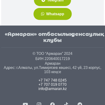
Telegram
Whatsapp
«Армаран» отбасылық денсаулық
клубы
© ТОО “Армаран” 2024
БИН 220640017219
Армаран
Адрес: г.
Алматы
, ул.
Тимирязев көшесі, 42 үй, 23 корпус,
103 кеңсе
+7 747 748 0245
+7 707 019 0770
info@armaran.kz