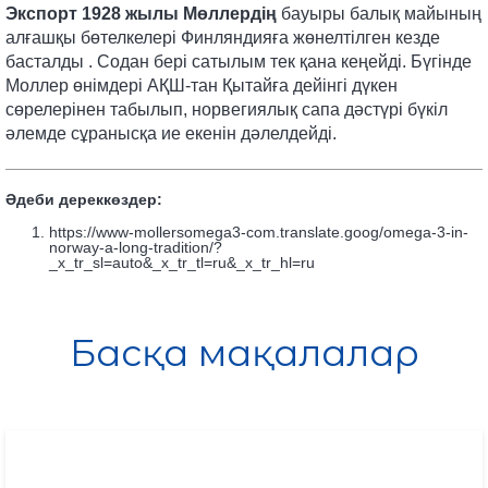
Экспорт 1928 жылы Мөллердің
бауыры балық майының
алғашқы бөтелкелері Финляндияға жөнелтілген
кезде
басталды .
Содан бері сатылым тек қана кеңейді. Бүгінде
Моллер өнімдері АҚШ-тан Қытайға дейінгі дүкен
сөрелерінен табылып, норвегиялық сапа дәстүрі бүкіл
әлемде сұранысқа ие екенін дәлелдейді.
Әдеби дереккөздер:
https://www-mollersomega3-com.translate.goog/omega-3-in-
norway-a-long-tradition/?
_x_tr_sl=auto&_x_tr_tl=ru&_x_tr_hl=ru
Басқа мақалалар