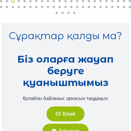
Сұрақтар қалды ма?
Біз оларға жауап
беруге
қуаныштымыз
Қолайлы байланыс арнасын таңдаңыз:
Email