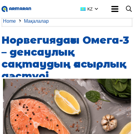
KZ
Home
Мақалалар
Норвегиядағы Омега-3
– денсаулық
сақтаудың ғасырлық
дәстүрі