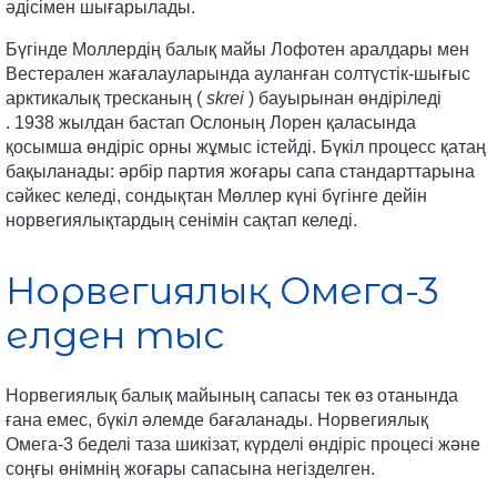
әдісімен шығарылады.
Бүгінде Моллердің балық майы Лофотен аралдары мен
Вестерален жағалауларында ауланған солтүстік-шығыс
арктикалық тресканың (
skrei
) бауырынан өндіріледі
.
1938 жылдан бастап Ослоның Лорен қаласында
қосымша өндіріс орны жұмыс істейді. Бүкіл процесс қатаң
бақыланады: әрбір партия жоғары сапа стандарттарына
сәйкес келеді, сондықтан Мөллер күні бүгінге дейін
норвегиялықтардың сенімін сақтап келеді.
Норвегиялық Омега-3
елден тыс
Норвегиялық балық майының сапасы тек өз отанында
ғана емес, бүкіл әлемде бағаланады. Норвегиялық
Омега-3 беделі таза шикізат, күрделі өндіріс процесі және
соңғы өнімнің жоғары сапасына негізделген.