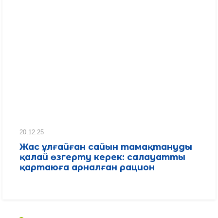
20.12.25
Жас ұлғайған сайын тамақтануды
қалай өзгерту керек: салауатты
қартаюға арналған рацион