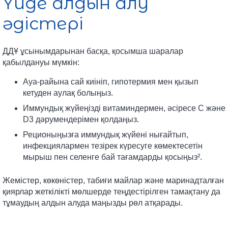
Үйде алдын алу
әдістері
ДДҰ ұсынымдарынан басқа, қосымша шаралар
қабылдануы мүмкін:
Ауа-райына сай киініп, гипотермия мен қызып
кетуден аулақ болыңыз.
Иммундық жүйеңізді витаминдермен, әсіресе С және
D3 дәрумендерімен қолдаңыз.
Реционыңызға иммундық жүйені нығайтып,
инфекциялармен тезірек күресуге көмектесетін
мырыш пен селенге бай тағамдарды қосыңыз².
Жемістер, көкөністер, табиғи майлар және маринадталған
қиярлар жеткілікті мөлшерде теңдестірілген тамақтану да
тұмаудың алдын алуда маңызды рөл атқарады.