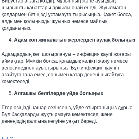
Вирустар ағзаға көздің, мұрынның және ауыздың
шырышты қабаттары арқылы оңай енеді. Жуылмаған
қолдармен бетіңізді ұстамауға тырысыңыз. Қажет болса,
алдымен қолыңызды жуыңыз немесе майлық
қолданыңыз.
Адам көп жиналатын жерлерден аулақ болыңыз
Адамдардың көп шоғырлануы – инфекция қаупі жоғары
аймақтар. Мүмкін болса, қоғамдық көлікті жаяу немесе
велосипедпен ауыстырыңыз. Бұл инфекция қаупін
азайтуға ғана емес, сонымен қатар денені нығайтуға
көмектеседі.
Алғашқы белгілерде үйде болыңыз
Егер өзіңізді нашар сезінсеңіз, үйде отырғаныңыз дұрыс.
Бұл басқаларды жұқтырмауға көмектеседі және
денеңіздің қалпына келуіне уақыт береді.