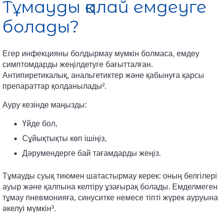
Тұмауды қалай емдеуге
болады?
Егер инфекцияны болдырмау мүмкін болмаса, емдеу
симптомдарды жеңілдетуге бағытталған.
Антипиретикалық, анальгетиктер және қабынуға қарсы
препараттар қолданылады².
Ауру кезінде маңызды:
Үйде бол,
Сұйықтықты көп ішіңіз,
Дәрумендерге бай тағамдарды жеңіз.
Тұмауды суық тиюмен шатастырмау керек: оның белгілері
ауыр және қалпына келтіру ұзағырақ болады. Емделмеген
тұмау пневмонияға, синуситке немесе тіпті жүрек ауруына
әкелуі мүмкін³.