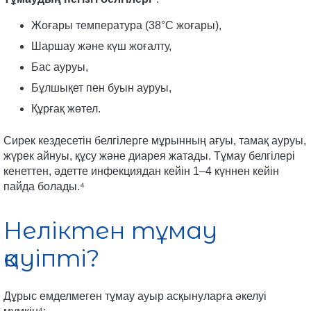
Жоғары температура (38°C жоғары),
Шаршау және күш жоғалту,
Бас ауруы,
Бұлшықет пен буын ауруы,
Құрғақ жөтел.
Сирек кездесетін белгілерге мұрынның ағуы, тамақ ауруы,
жүрек айнуы, құсу және диарея жатады. Тұмау белгілері
кенеттен, әдетте инфекциядан кейін 1–4 күннен кейін
пайда болады.⁴
Неліктен тұмау
қауіпті?
Дұрыс емделмеген тұмау ауыр асқынуларға әкелуі