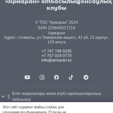
«Армаран» отбасылық денсаулық
клубы
© ТОО “Армаран” 2024
БИН 220640017219
Армаран
Адрес: г.
Алматы
, ул.
Тимирязев көшесі, 42 үй, 23 корпус,
103 кеңсе
+7 747 748 0245
+7 707 019 0770
info@armaran.kz
Блог мақалалары және клуб сарапшыларының
бейнелері
Этот сайт содержит файлы cookies для
улучшение его функционала. Если вы не