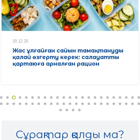
20.12.25
Жас ұлғайған сайын тамақтануды
қалай өзгерту керек: салауатты
қартаюға арналған рацион
Сұрақтар қалды ма?