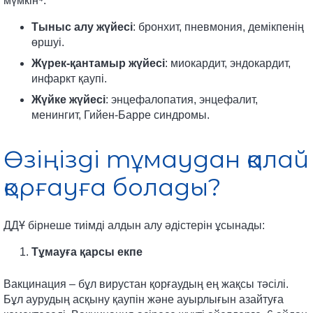
мүмкін⁴:
Тыныс алу жүйесі
: бронхит, пневмония, демікпенің
өршуі.
Жүрек-қантамыр жүйесі
: миокардит, эндокардит,
инфаркт қаупі.
Жүйке жүйесі
: энцефалопатия, энцефалит,
менингит, Гийен-Барре синдромы.
Өзіңізді тұмаудан қалай
қорғауға болады?
ДДҰ бірнеше тиімді алдын алу әдістерін ұсынады:
Тұмауға қарсы екпе
Вакцинация – бұл вирустан қорғаудың ең жақсы тәсілі.
Бұл аурудың асқыну қаупін және ауырлығын азайтуға