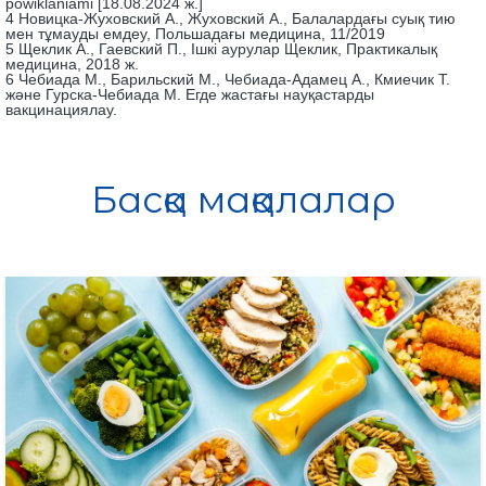
powiklaniami [18.08.2024 ж.]
4 Новицка-Жуховский А., Жуховский А., Балалардағы суық тию
мен тұмауды емдеу, Польшадағы медицина, 11/2019
5 Щеклик А., Гаевский П., Ішкі аурулар Щеклик, Практикалық
медицина, 2018 ж.
6 Чебиада М., Барильский М., Чебиада-Адамец А., Кмиечик Т.
және Гурска-Чебиада М. Егде жастағы науқастарды
вакцинациялау.
Басқа мақалалар