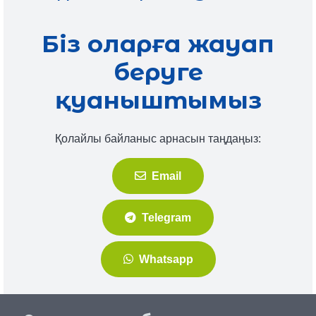
Біз оларға жауап
беруге
қуаныштымыз
Қолайлы байланыс арнасын таңдаңыз:
Email
Telegram
Whatsapp