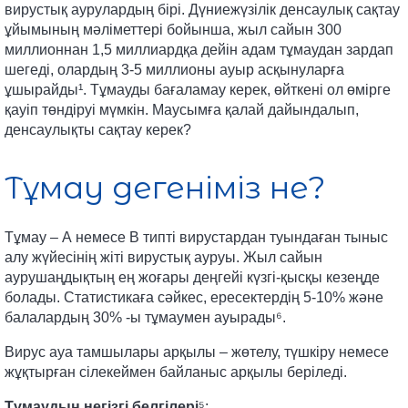
вирустық аурулардың бірі. Дүниежүзілік денсаулық сақтау
ұйымының мәліметтері бойынша, жыл сайын 300
миллионнан 1,5 миллиардқа дейін адам тұмаудан зардап
шегеді, олардың 3-5 миллионы ауыр асқынуларға
ұшырайды¹. Тұмауды бағаламау керек, өйткені ол өмірге
қауіп төндіруі мүмкін. Маусымға қалай дайындалып,
денсаулықты сақтау керек?
Тұмау дегеніміз не?
Тұмау – А немесе В типті вирустардан туындаған тыныс
алу жүйесінің жіті вирустық ауруы. Жыл сайын
аурушаңдықтың ең жоғары деңгейі күзгі-қысқы кезеңде
болады. Статистикаға сәйкес, ересектердің 5-10% және
балалардың 30% -ы тұмаумен ауырады⁶.
Вирус ауа тамшылары арқылы – жөтелу, түшкіру немесе
жұқтырған сілекеймен байланыс арқылы беріледі.
Тұмаудың негізгі белгілері
⁵: