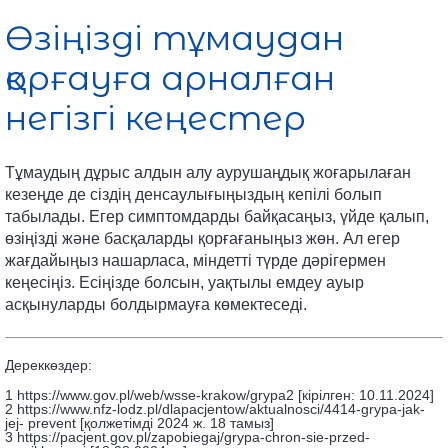
Өзіңізді тұмаудан
қорғауға арналған
негізгі кеңестер
Тұмаудың дұрыс алдын алу аурушаңдық жоғарылаған
кезеңде де сіздің денсаулығыңыздың кепілі болып
табылады. Егер симптомдарды байқасаңыз, үйде қалып,
өзіңізді және басқаларды қорғағаныңыз жөн. Ал егер
жағдайыңыз нашарласа, міндетті түрде дәрігермен
кеңесіңіз. Есіңізде болсын, уақтылы емдеу ауыр
асқынуларды болдырмауға көмектеседі.
Дереккөздер:
1 https://www.gov.pl/web/wsse-krakow/grypa2 [кірілген: 10.11.2024]
2 https://www.nfz-lodz.pl/dlapacjentow/aktualnosci/4414-grypa-jak-
jej- prevent [қолжетімді 2024 ж. 18 тамыз]
3 https://pacjent.gov.pl/zapobiegaj/grypa-chron-sie-przed-