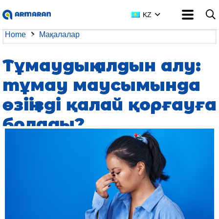
KZ
Home
Мақалалар
Тұмаудың алдын алу:
тұмау маусымында
өзіңізді қалай қорғауға
болады?