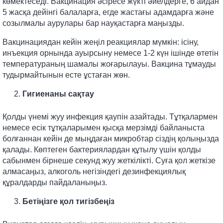
көмектеседі. Вакцинация әсіресе жүкті әйелдерге, 6 айдан
5 жасқа дейінгі балаларға, егде жастағы адамдарға және
созылмалы аурулары бар науқастарға маңызды.
Вакцинациядан кейін жеңіл реакциялар мүмкін: ісіну,
инъекция орнында ауырсыну немесе 1-2 күн ішінде өтетін
температураның шамалы жоғарылауы. Вакцина тұмауды
тудырмайтынын есте ұстаған жөн.
Гигиенаны сақтау
Қолды үнемі жуу инфекция қаупін азайтады. Тұтқалармен
немесе есік тұтқаларымен қысқа мерзімді байланыста
болғаннан кейін де мыңдаған микробтар сіздің қолыңызда
қалады. Көптеген бактериялардан құтылу үшін қолды
сабынмен бірнеше секунд жуу жеткілікті. Суға қол жеткізе
алмасаңыз, алкоголь негізіндегі дезинфекциялық
құралдарды пайдаланыңыз.
Бетіңізге қол тигізбеңіз