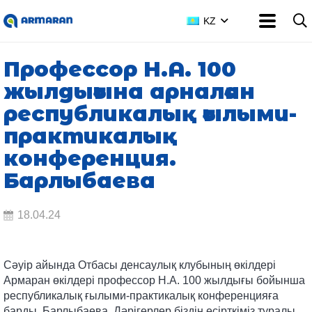
KZ
Профессор Н.А. 100
жылдығына арналған
республикалық ғылыми-
практикалық
конференция.
Барлыбаева
18.04.24
Сәуір айында Отбасы денсаулық клубының өкілдері
Армаран өкілдері профессор Н.А. 100 жылдығы бойынша
республикалық ғылыми-практикалық конференцияға
барды. Барлыбаева. Дәрігерлер біздің есірткіміз туралы,