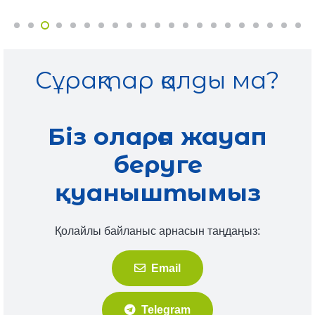
Сұрақтар қалды ма?
Біз оларға жауап
беруге
қуаныштымыз
Қолайлы байланыс арнасын таңдаңыз:
Email
Telegram