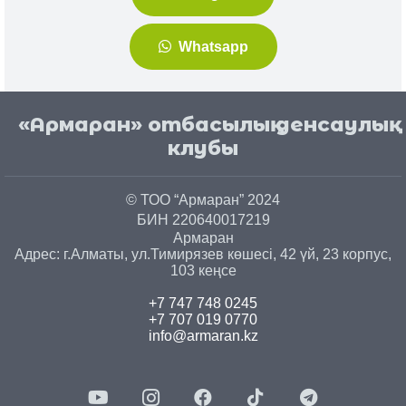
Whatsapp
«Армаран» отбасылық денсаулық
клубы
© ТОО “Армаран” 2024
БИН 220640017219
Армаран
Адрес: г.
Алматы
, ул.
Тимирязев көшесі, 42 үй, 23 корпус,
103 кеңсе
+7 747 748 0245
+7 707 019 0770
info@armaran.kz