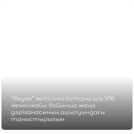
“Рауза” желісінің Астана ш/а 1/18
мекенжайы бойынша жаңа
дәріханасының ашылуындағы
таныстырылым