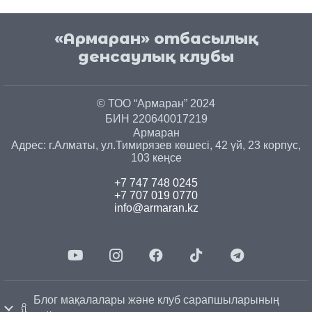
«Армаран» отбасылық
денсаулық клубы
© ТОО “Армаран” 2024
БИН 220640017219
Армаран
Адрес: г.
Алматы
, ул.
Тимирязев көшесі, 42 үй, 23 корпус,
103 кеңсе
+7 747 748 0245
+7 707 019 0770
info@armaran.kz
Блог мақалалары және клуб сарапшыларының