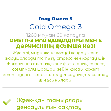
Голд Омега 3
Gold Omega 3
1260 мг-нан 60 капсула
ОМЕГА-3 МАЙ ҚЫШҚЫЛДАРЫ МЕН Е
ДӘРУМЕНІНІҢ ҚОСЫМША КӨЗІ
Жүректі, миды және көруді қолдау және
жасушаларды тотығу стрессінен қорғау үшін.
Жоғары психикалық және физикалық стресс,
созылмалы шаршау, зейін қоюды қажет
ететіндерге және жалпы денсаулықты сақтау
үшін ұсынылады.
Жүрек-қан тамырлары
денсаулығын сақтау