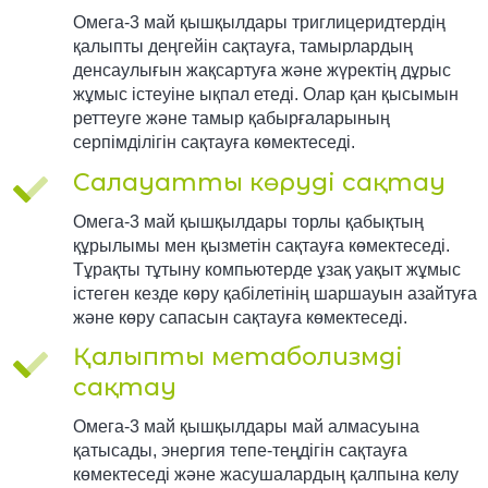
Омега-3 май қышқылдары триглицеридтердің
қалыпты деңгейін сақтауға, тамырлардың
денсаулығын жақсартуға және жүректің дұрыс
жұмыс істеуіне ықпал етеді. Олар қан қысымын
реттеуге және тамыр қабырғаларының
серпімділігін сақтауға көмектеседі.
Салауатты көруді сақтау
Омега-3 май қышқылдары торлы қабықтың
құрылымы мен қызметін сақтауға көмектеседі.
Тұрақты тұтыну компьютерде ұзақ уақыт жұмыс
істеген кезде көру қабілетінің шаршауын азайтуға
және көру сапасын сақтауға көмектеседі.
Қалыпты метаболизмді
сақтау
Омега-3 май қышқылдары май алмасуына
қатысады, энергия тепе-теңдігін сақтауға
көмектеседі және жасушалардың қалпына келу