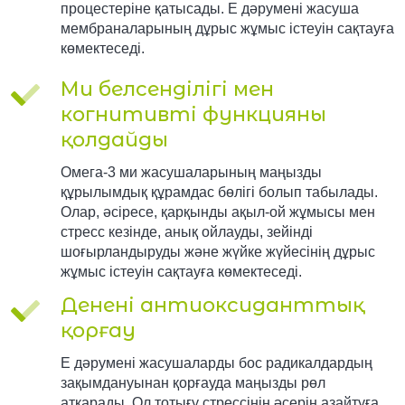
процестеріне қатысады. Е дәрумені жасуша
мембраналарының дұрыс жұмыс істеуін сақтауға
көмектеседі.
Ми белсенділігі мен
когнитивті функцияны
қолдайды
Омега-3 ми жасушаларының маңызды
құрылымдық құрамдас бөлігі болып табылады.
Олар, әсіресе, қарқынды ақыл-ой жұмысы мен
стресс кезінде, анық ойлауды, зейінді
шоғырландыруды және жүйке жүйесінің дұрыс
жұмыс істеуін сақтауға көмектеседі.
Денені антиоксиданттық
қорғау
Е дәрумені жасушаларды бос радикалдардың
зақымдануынан қорғауда маңызды рөл
атқарады. Ол тотығу стрессінің әсерін азайтуға