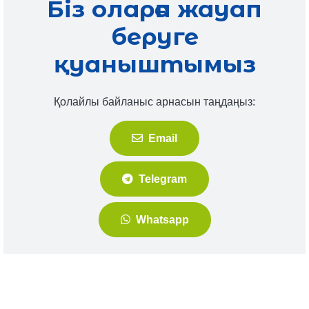
Біз оларға жауап
беруге
қуаныштымыз
Қолайлы байланыс арнасын таңдаңыз:
Email
Telegram
Whatsapp