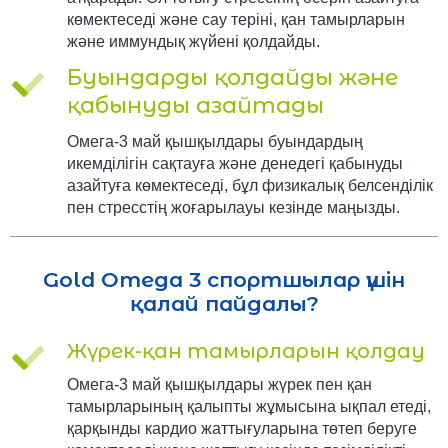
көмектеседі және сау теріні, қан тамырларын
және иммундық жүйені қолдайды.
Буындарды қолдайды және
қабынуды азайтады
Омега-3 май қышқылдары буындардың
икемділігін сақтауға және денедегі қабынуды
азайтуға көмектеседі, бұл физикалық белсенділік
пен стресстің жоғарылауы кезінде маңызды.
Gold Omega 3 спортшылар үшін
қалай пайдалы?
Жүрек-қан тамырларын қолдау
Омега-3 май қышқылдары жүрек пен қан
тамырларының қалыпты жұмысына ықпал етеді,
қарқынды кардио жаттығуларына төтеп беруге