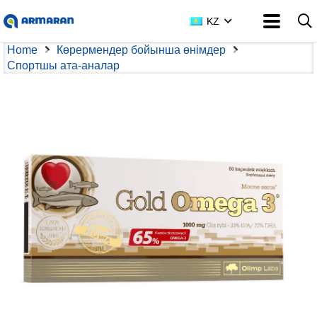
KZ
Home
Көрермендер бойынша өнімдер
Спортшы ата-аналар