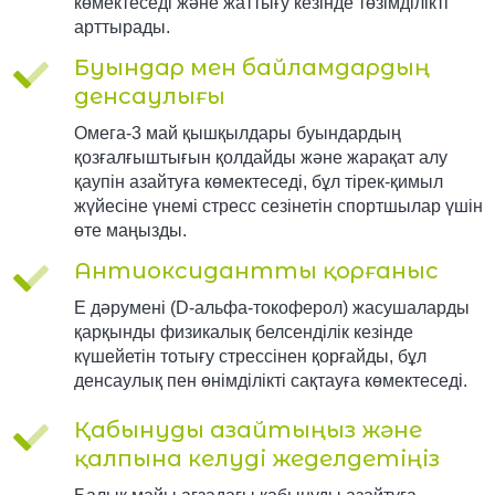
көмектеседі және жаттығу кезінде төзімділікті
арттырады.
Буындар мен байламдардың
денсаулығы
Омега-3 май қышқылдары буындардың
қозғалғыштығын қолдайды және жарақат алу
қаупін азайтуға көмектеседі, бұл тірек-қимыл
жүйесіне үнемі стресс сезінетін спортшылар үшін
өте маңызды.
Антиоксидантты қорғаныс
Е дәрумені (D-альфа-токоферол) жасушаларды
қарқынды физикалық белсенділік кезінде
күшейетін тотығу стрессінен қорғайды, бұл
денсаулық пен өнімділікті сақтауға көмектеседі.
Қабынуды азайтыңыз және
қалпына келуді жеделдетіңіз