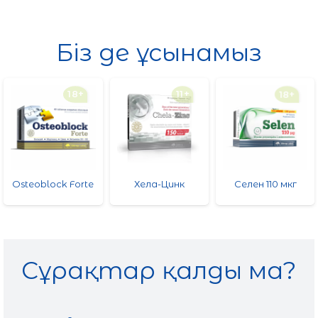
Біз де ұсынамыз
18+
11+
18+
Osteoblock Forte
Хела-Цинк
Селен 110 мкг
Сұрақтар қалды ма?