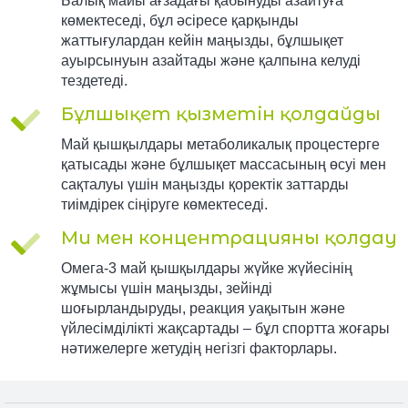
Балық майы ағзадағы қабынуды азайтуға
көмектеседі, бұл әсіресе қарқынды
жаттығулардан кейін маңызды, бұлшықет
ауырсынуын азайтады және қалпына келуді
тездетеді.
Бұлшықет қызметін қолдайды
Май қышқылдары метаболикалық процестерге
қатысады және бұлшықет массасының өсуі мен
сақталуы үшін маңызды қоректік заттарды
тиімдірек сіңіруге көмектеседі.
Ми мен концентрацияны қолдау
Омега-3 май қышқылдары жүйке жүйесінің
жұмысы үшін маңызды, зейінді
шоғырландыруды, реакция уақытын және
үйлесімділікті жақсартады – бұл спортта жоғары
нәтижелерге жетудің негізгі факторлары.