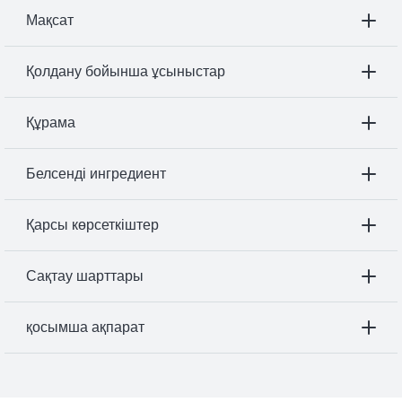
Мақсат
Қолдану бойынша ұсыныстар
Құрама
Белсенді ингредиент
Қарсы көрсеткіштер
Сақтау шарттары
қосымша ақпарат