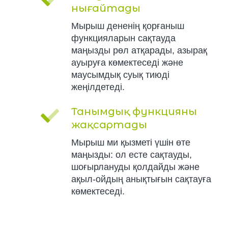
нығайтады
Мырыш дененің қорғаныш
функцияларын сақтауда
маңызды рөл атқарады, азырақ
ауыруға көмектеседі және
маусымдық суық тиюді
жеңілдетеді.
Танымдық функцияны
жақсартады
Мырыш ми қызметі үшін өте
маңызды: ол есте сақтауды,
шоғырлануды қолдайды және
ақыл-ойдың анықтығын сақтауға
көмектеседі.