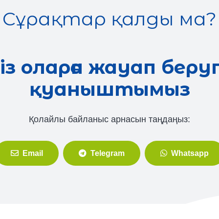
Сұрақтар қалды ма?
із оларға жауап беру
қуаныштымыз
Қолайлы байланыс арнасын таңдаңыз:
Email
Telegram
Whatsapp