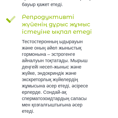
бауыр қажет етеді.
Репродуктивті
жүйенің дұрыс жұмыс
істеуіне ықпал етеді
Тестостеронның ыдырауын
және оның әйел жыныстық
гормонына – эстрогенге
айналуын тоқтатады. Мырыш
деңгейі несеп-жыныс және
жүйке, эндокриндік және
экскреторлық жүйелердің
жұмысына әсер етеді, әсіресе
ерлерде. Сондай-ақ
сперматозоидтардың сапасы
мен қозғалғыштығына әсер
етеді.