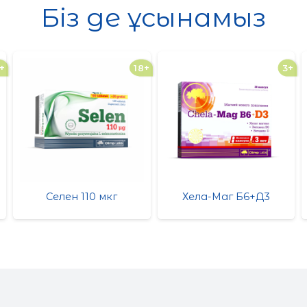
Біз де ұсынамыз
+
18+
3+
Селен 110 мкг
Хела-Маг Б6+Д3