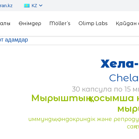
ran.kz
KZ
ралы
Өнімдер
Möller’s
Olimp Labs
Қайдан 
рт адамдар
Хела
Chela
30 капсула по 15 м
Мырыштың қосымша кө
мыр
иммундық, эндокриндік және репро
сақ