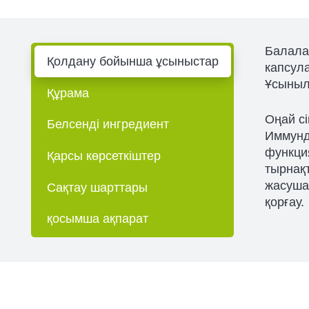
Балалар
Қолдану бойынша ұсыныстар
капсула
Ұсыныл
Құрама
Оңай сі
Белсенді ингредиент
Иммунд
функция
Қарсы көрсеткіштер
тырнақ
жасуша
Сақтау шарттары
қорғау.
қосымша ақпарат