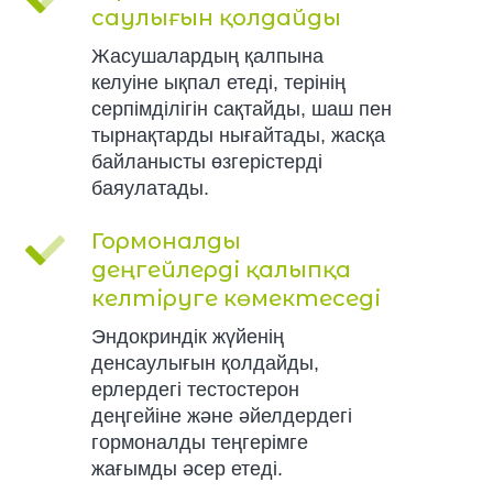
саулығын қолдайды
Жасушалардың қалпына
келуіне ықпал етеді, терінің
серпімділігін сақтайды, шаш пен
тырнақтарды нығайтады, жасқа
байланысты өзгерістерді
баяулатады.
Гормоналды
деңгейлерді қалыпқа
келтіруге көмектеседі
Эндокриндік жүйенің
денсаулығын қолдайды,
ерлердегі тестостерон
деңгейіне және әйелдердегі
гормоналды теңгерімге
жағымды әсер етеді.