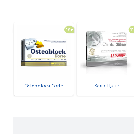
18+
18+
11
e
Osteoblock Forte
Хела-Цинк