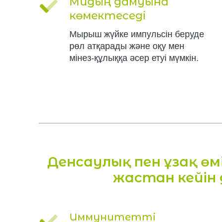
Мидың дамуына
көмектеседі
Мырыш жүйке импульсін беруде
рөл атқарады және оқу мен
мінез-құлыққа әсер етуі мүмкін.
Денсаулық пен ұзақ өм
жастан кейін 
Иммунитетті