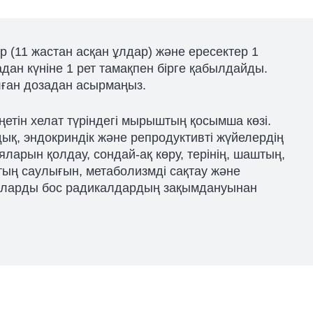
 (11 жастан асқан ұлдар) және ересектер 1
дан күніне 1 рет тамақпен бірге қабылдайды.
ған дозадан асырмаңыз.
ңетін хелат түріндегі мырыштың қосымша көзі.
ық, эндокриндік және репродуктивті жүйелердің
ларын қолдау, сондай-ақ көру, терінің, шаштың,
тың саулығын, метаболизмді сақтау және
ларды бос радикалдардың зақымдануынан