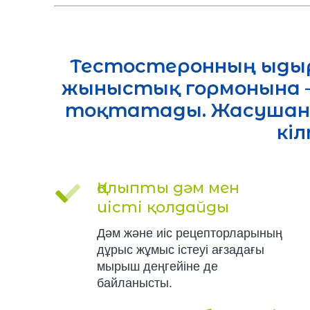
Тестостеронның ыдыр
жыныстық гормонына –
тоқтатады. Жасушаны
кіл
Қалыпты дәм мен
иісті қолдайды
Дәм және иіс рецепторларының
дұрыс жұмыс істеуі ағзадағы
мырыш деңгейіне де
байланысты.