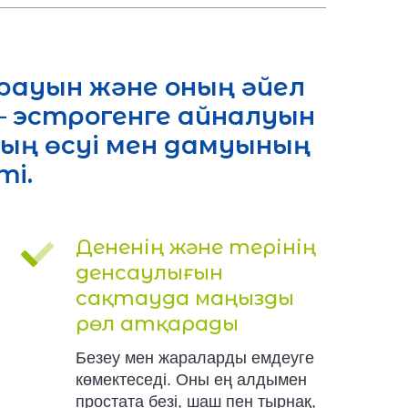
ауын және оның әйел
 эстрогенге айналуын
ң өсуі мен дамуының
ті.
Дененің және терінің
денсаулығын
сақтауда маңызды
рөл атқарады
Безеу мен жараларды емдеуге
көмектеседі. Оны ең алдымен
простата безі, шаш пен тырнақ,