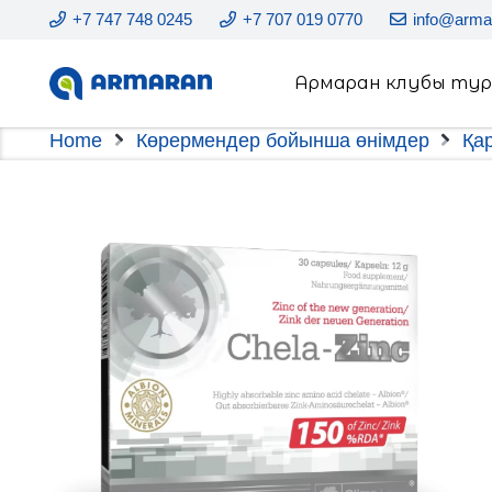
+7 747 748 0245
+7 707 019 0770
info@arma
Армаран клубы ту
Home
Көрермендер бойынша өнімдер
Қа