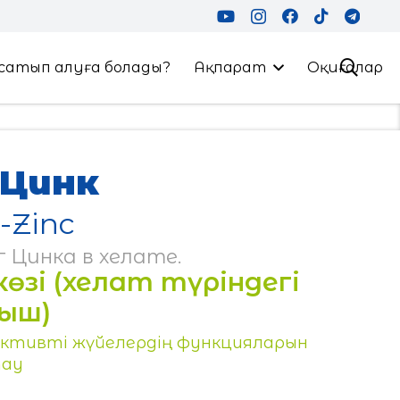
сатып алуға болады?
Ақпарат
Оқиғалар
-Цинк
-Zinc
г Цинка в хелате.
зі (хелат түріндегі
ыш)
дуктивті жүйелердің функцияларын
тау