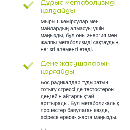
Дұрыс метаболизмді
қолдайды
Мырыш көмірсулар мен
майлардың алмасуы үшін
маңызды, бұл оны энергия мен
жалпы метаболизмді сақтаудың
негізгі элементі етеді.
Дене жасушаларын
қорғайды
Бос радикалдар тудыратын
тотығу стрессі де тестостерон
деңгейін айтарлықтай
арттырады. Бұл метаболикалық
процестер баяулаған кезде,
әсіресе ересек жаста маңызды.