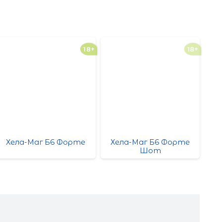
18+
18+
Хела-Маг Б6 Форте
Хела-Маг Б6 Форте
Хе
Шот