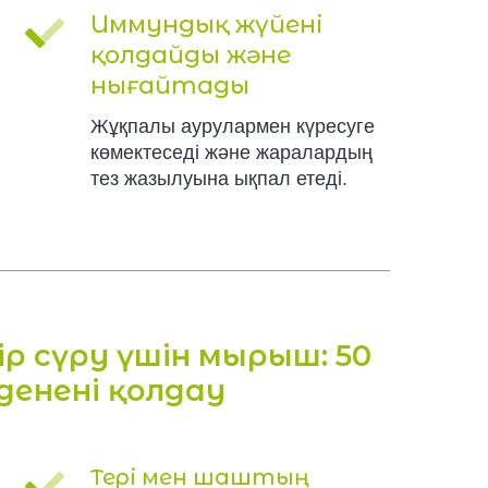
Иммундық жүйені
қолдайды және
нығайтады
Жұқпалы аурулармен күресуге
көмектеседі және жаралардың
тез жазылуына ықпал етеді.
ір сүру үшін мырыш: 50
денені қолдау
Тері мен шаштың