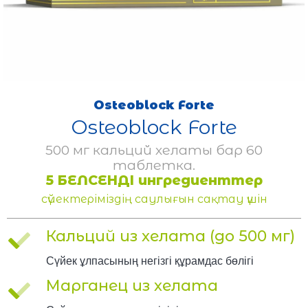
Osteoblock Forte
Osteoblock Forte
500 мг кальций хелаты бар 60
таблетка.
5 БЕЛСЕНДІ ингредиенттер
сүйектеріміздің саулығын сақтау үшін
Кальций из хелата (до 500 мг)
Сүйек ұлпасының негізгі құрамдас бөлігі
Марганец из хелата