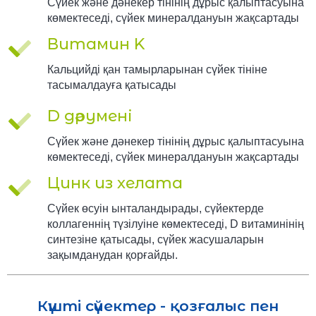
Сүйек және дәнекер тінінің дұрыс қалыптасуына
көмектеседі, сүйек минералдануын жақсартады
Витамин K
Кальцийді қан тамырларынан сүйек тініне
тасымалдауға қатысады
D дәрумені
Сүйек және дәнекер тінінің дұрыс қалыптасуына
көмектеседі, сүйек минералдануын жақсартады
Цинк из хелата
Сүйек өсуін ынталандырады, сүйектерде
коллагеннің түзілуіне көмектеседі, D витаминінің
синтезіне қатысады, сүйек жасушаларын
зақымданудан қорғайды.
Күшті сүйектер - қозғалыс пен