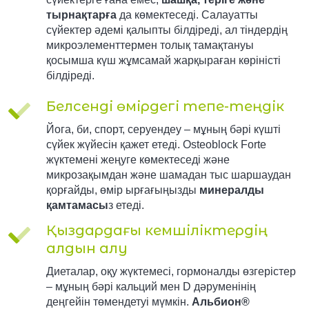
тырнақтарға
да көмектеседі. Салауатты
сүйектер әдемі қалыпты білдіреді, ал тіндердің
микроэлементтермен толық тамақтануы
қосымша күш жұмсамай жарқыраған көріністі
білдіреді.
Белсенді өмірдегі тепе-теңдік
Йога, би, спорт, серуендеу – мұның бәрі күшті
сүйек жүйесін қажет етеді. Osteoblock Forte
жүктемені жеңуге көмектеседі және
микрозақымдан және шамадан тыс шаршаудан
қорғайды, өмір ырғағыңызды
минералды
қамтамасы
з етеді.
Қыздардағы кемшіліктердің
алдын алу
Диеталар, оқу жүктемесі, гормоналды өзгерістер
– мұның бәрі кальций мен D дәруменінің
деңгейін төмендетуі мүмкін.
Альбион®