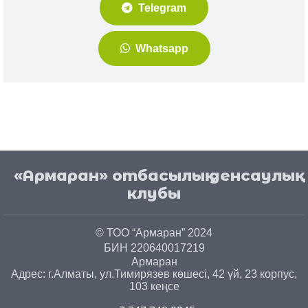
Telegram
Whatsapp
«Армаран» отбасылық денсаулық
клубы
© ТОО “Армаран” 2024
БИН 220640017219
Армаран
Адрес: г.
Алматы
, ул.
Тимирязев көшесі, 42 үй, 23 корпус,
103 кеңсе