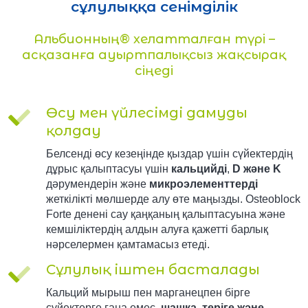
сұлулыққа сенімділік
Альбионның® хелатталған түрі –
асқазанға ауыртпалықсыз жақсырақ
сіңеді
Өсу мен үйлесімді дамуды
қолдау
Белсенді өсу кезеңінде қыздар үшін сүйектердің
дұрыс қалыптасуы үшін
кальцийді
,
D және K
дәрумендерін және
микроэлементтерді
жеткілікті мөлшерде алу өте маңызды. Osteoblock
Forte денені сау қаңқаның қалыптасуына және
кемшіліктердің алдын алуға қажетті барлық
нәрселермен қамтамасыз етеді.
Сұлулық іштен басталады
Кальций мырыш пен марганецпен бірге
сүйектерге ғана емес,
шашқа, теріге және