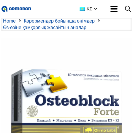
KZ
Home
Көрермендер бойынша өнімдер
Өз-өзіне қамқорлық жасайтын аналар