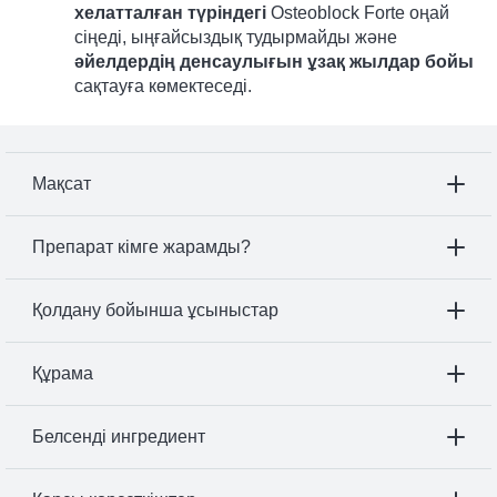
хелатталған түріндегі
Osteoblock Forte оңай
сіңеді, ыңғайсыздық тудырмайды және
әйелдердің денсаулығын ұзақ жылдар бойы
сақтауға көмектеседі.
Мақсат
Препарат кімге жарамды?
Қолдану бойынша ұсыныстар
Құрама
Белсенді ингредиент