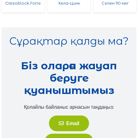
Osteoblock Forte
Хела-Цинк
Селен 110 мкг
Сұрақтар қалды ма?
Біз оларға жауап
беруге
қуаныштымыз
Қолайлы байланыс арнасын таңдаңыз:
Email