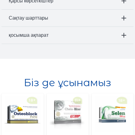
Қарсы көрсеткіштер
Сақтау шарттары
қосымша ақпарат
Біз де ұсынамыз
18+
11+
18+