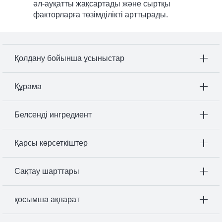
әл-ауқатты жақсартады және сыртқы
факторларға төзімділікті арттырады.
Қолдану бойынша ұсыныстар
Құрама
Белсенді ингредиент
Қарсы көрсеткіштер
Сақтау шарттары
қосымша ақпарат