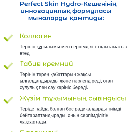
Perfect Skin Hydro-Кешенінің
инновациялық формуласы
мыналарды қамтиды:
Коллаген
Терінің құрылымы мен серпімділігін қамтамасыз
етеді
Табиғи кремний
Терінің терең қабаттарын жақсы
ылғалдандырады және нәрлендіреді, оған
сұлулық пен сау көрініс береді.
Жүзім тұқымының сығындысы
Теріде пайда болған бос радикалдарды тиімді
бейтараптандырады, оның серпімділігін
жақсартады.