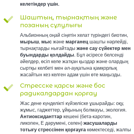
келетіндер үшін.
Шаштың, тырнақтың және
позаның сұлулығы
Альбионның оңай сіңетін хелат түріндегі биотин,
мырыш
,
мыс
және
марганец
шашты нәрлейді,
тырнақтарды нығайтады
және сау сүйектер мен
буындарды қолдайды
. Бұл әсіресе белсенді
әйелдер, өсіп келе жатқан қыздар және олардың
сыртқы келбеті мен әл-ауқатына қамқорлық
жасайтын кез келген адам үшін өте маңызды.
Стресске қарсы және бос
радикалдардан қорғау
Жас дене күнделікті күйзеліске ұшырайды: оқу,
жұмыс, гаджеттер, ұйқының болмауы, экология.
Антиоксиданттар
кешені (бета-каротин,
ликопен, Е дәрумені, селен)
жасушаларды
тотығу стрессінен қорғауға
көмектеседі, жалпы