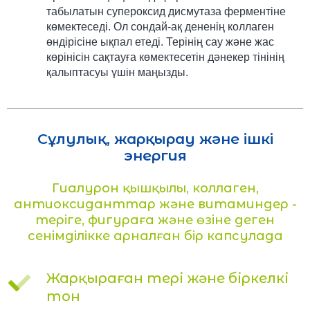
табылатын супероксид дисмутаза ферментіне
көмектеседі. Ол сондай-ақ дененің коллаген
өндірісіне ықпал етеді. Терінің сау және жас
көрінісін сақтауға көмектесетін дәнекер тінінің
қалыптасуы үшін маңызды.
Сұлулық, жарқырау және ішкі
энергия
Гиалурон қышқылы, коллаген,
антиоксиданттар және витаминдер -
теріге, фигураға және өзіне деген
сенімділікке арналған бір капсулада
Жарқыраған тері және біркелкі
тон