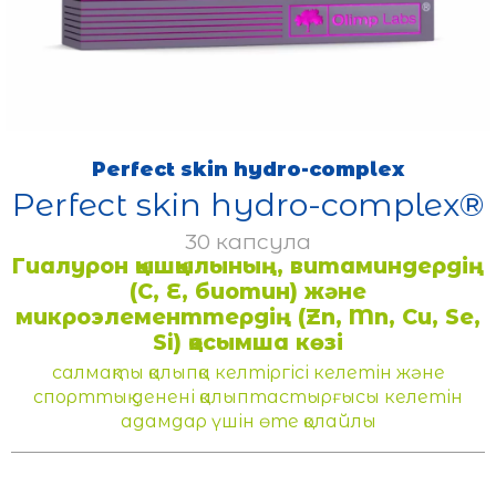
Perfect skin hydro-complex
Perfect skin hydro-complex®
30 капсула
Гиалурон қышқылының, витаминдердің
(С, Е, биотин) және
микроэлементтердің (Zn, Mn, Cu, Se,
Si) қосымша көзі
салмақты қалыпқа келтіргісі келетін және
спорттық денені қалыптастырғысы келетін
адамдар үшін өте қолайлы