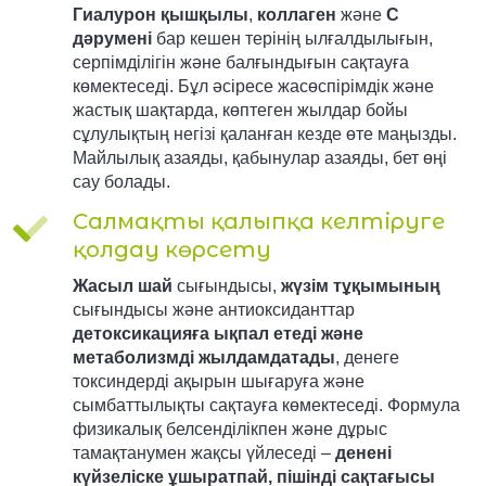
Гиалурон қышқылы
,
коллаген
және
С
дәрумені
бар кешен терінің ылғалдылығын,
серпімділігін және балғындығын сақтауға
көмектеседі. Бұл әсіресе жасөспірімдік және
жастық шақтарда, көптеген жылдар бойы
сұлулықтың негізі қаланған кезде өте маңызды.
Майлылық азаяды, қабынулар азаяды, бет өңі
сау болады.
Салмақты қалыпқа келтіруге
қолдау көрсету
Жасыл шай
сығындысы,
жүзім тұқымының
сығындысы және антиоксиданттар
детоксикацияға ықпал етеді және
метаболизмді жылдамдатады
, денеге
токсиндерді ақырын шығаруға және
сымбаттылықты сақтауға көмектеседі. Формула
физикалық белсенділікпен және дұрыс
тамақтанумен жақсы үйлеседі –
денені
күйзеліске ұшыратпай, пішінді сақтағысы