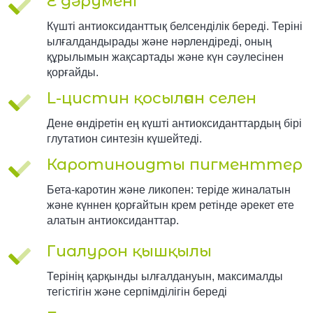
Е дәрумені
Күшті антиоксиданттық белсенділік береді. Теріні
ылғалдандырады және нәрлендіреді, оның
құрылымын жақсартады және күн сәулесінен
қорғайды.
L-цистин қосылған селен
Дене өндіретін ең күшті антиоксиданттардың бірі
глутатион синтезін күшейтеді.
Каротиноидты пигменттер
Бета-каротин және ликопен: теріде жиналатын
және күннен қорғайтын крем ретінде әрекет ете
алатын антиоксиданттар.
Гиалурон қышқылы
Терінің қарқынды ылғалдануын, максималды
тегістігін және серпімділігін береді