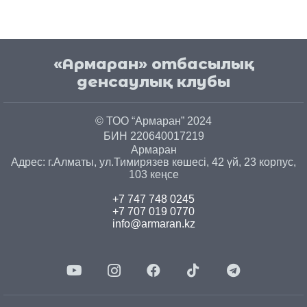
«Армаран» отбасылық
денсаулық клубы
© ТОО “Армаран” 2024
БИН 220640017219
Армаран
Адрес: г.
Алматы
, ул.
Тимирязев көшесі, 42 үй, 23 корпус,
103 кеңсе
+7 747 748 0245
+7 707 019 0770
info@armaran.kz