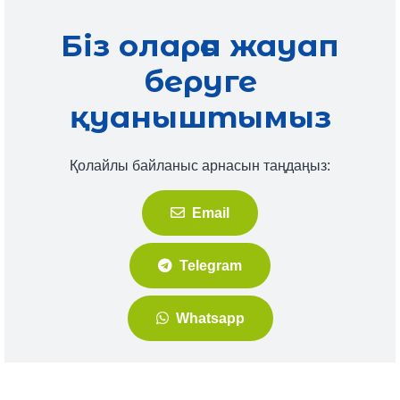
Біз оларға жауап
беруге
қуаныштымыз
Қолайлы байланыс арнасын таңдаңыз:
Email
Telegram
Whatsapp