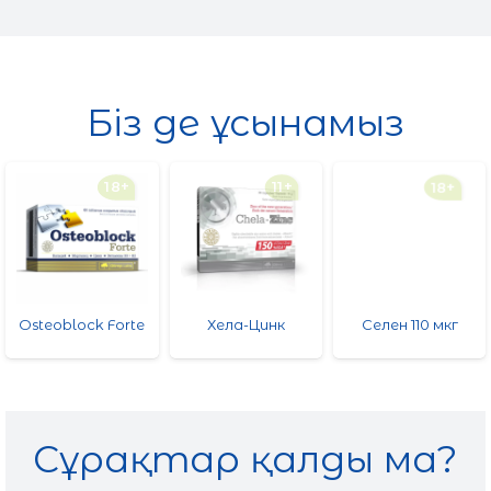
Біз де ұсынамыз
18+
11+
18+
Osteoblock Forte
Хела-Цинк
Селен 110 мкг
Сұрақтар қалды ма?