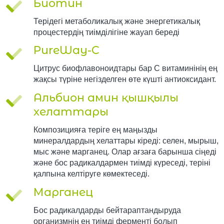
Биотин
Терідегі метаболикалық және энергетикалық
процестердің тиімділігіне жауап береді
PureWay-C
Цитрус биофлавоноидтары бар С витаминінің ең
жақсы түріне негізделген өте күшті антиоксидант.
Альбион амин қышқылы
хелаттары
Композицияға теріге ең маңызды
минералдардың хелаттары кіреді: селен, мырыш,
мыс және марганец. Олар ағзаға барынша сіңеді
және бос радикалдармен тиімді күреседі, теріні
қалпына келтіруге көмектеседі.
Марганец
Бос радикалдарды бейтараптандыруда
организмнің ең тиімді ферменті болып