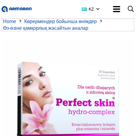
KZ
Home
Көрермендер бойынша өнімдер
Өз-өзіне қамқорлық жасайтын аналар