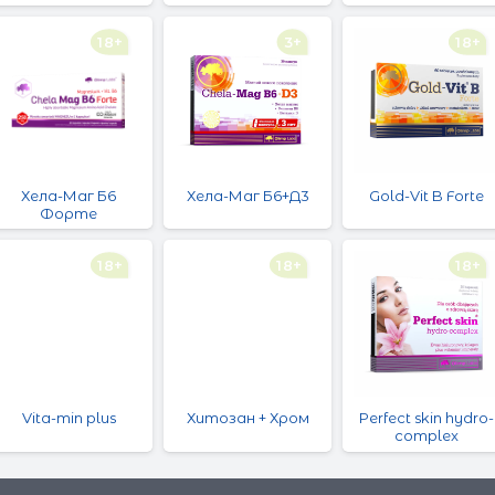
18+
3+
18+
Хела-Маг Б6
Хела-Маг Б6+Д3
Gold-Vit B Forte
Форте
18+
18+
18+
Vita-min plus
Хитозан + Хром
Perfect skin hydro-
complex