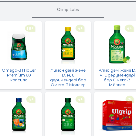
Olimp Labs
18+
4+
4+
Omega-3 Möller
Лимон дәмі және
Алма дәмі және D
Premium 60
D, A, E
A, E дәрумендері
капсула
дәрумендері бар
бар Омега-3
Омега-3 Мөллер
Мёллер
4+
4+
7+