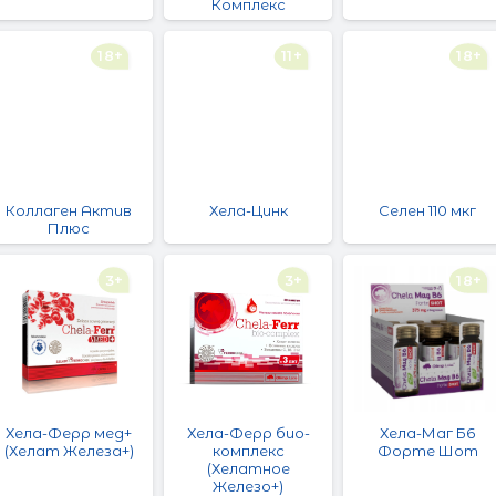
Комплекс
18+
11+
18+
Коллаген Актив
Хела-Цинк
Селен 110 мкг
Плюс
3+
3+
18+
Хела-Ферр мед+
Хела-Ферр био-
Хела-Маг Б6
(Хелат Железа+)
комплекс
Форте Шот
(Хелатное
Железо+)