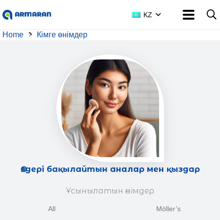
KZ
Home
Кімге өнімдер
Өздері бақылайтын аналар мен қыздар
Ұсынылатын өнімдер
All
Möller’s