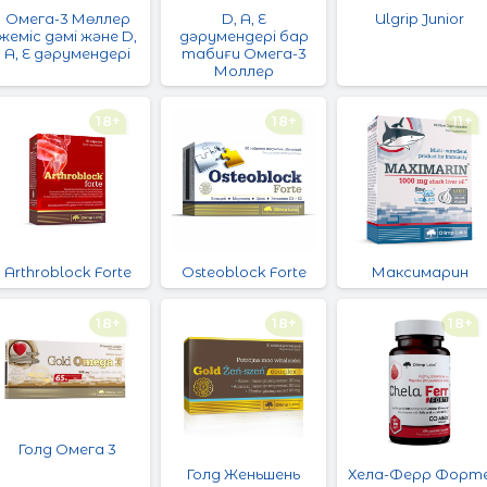
Омега-3 Мөллер
D, A, E
Ulgrip Junior
жеміс дәмі және D,
дәрумендері бар
A, E дәрумендері
табиғи Омега-3
Моллер
18+
18+
11+
Arthroblock Forte
Osteoblock Forte
Максимарин
18+
18+
18+
Голд Омега 3
Голд Женьшень
Хела-Ферр Форт