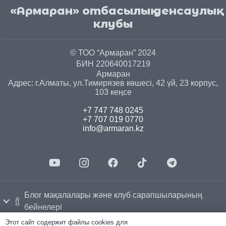
«Армаран» отбасылық денсаулық
клубы
© ТОО “Армаран” 2024
БИН 220640017219
Армаран
Адрес: г.
Алматы
, ул.
Тимирязев көшесі, 42 үй, 23 корпус,
103 кеңсе
+7 747 748 0245
+7 707 019 0770
info@armaran.kz
Блог мақалалары және клуб сарапшыларының
бейнелері
Этот сайт содержит файлы cookies для