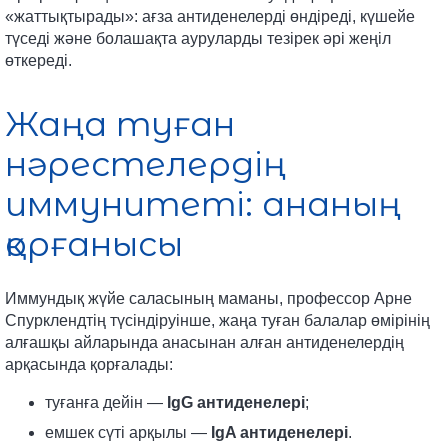
«жаттықтырады»: ағза антиденелерді өндіреді, күшейе
түседі және болашақта ауруларды тезірек әрі жеңіл
өткереді.
Жаңа туған
нәрестелердің
иммунитеті: ананың
қорғанысы
Иммундық жүйе саласының маманы, профессор Арне
Спурклендтің түсіндіруінше, жаңа туған балалар өмірінің
алғашқы айларында анасынан алған антиденелердің
арқасында қорғалады:
туғанға дейін —
IgG антиденелері
;
емшек сүті арқылы —
IgA антиденелері
.