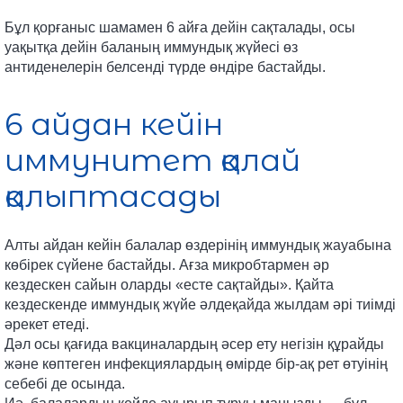
Бұл қорғаныс шамамен 6 айға дейін сақталады, осы
уақытқа дейін баланың иммундық жүйесі өз
антиденелерін белсенді түрде өндіре бастайды.
6 айдан кейін
иммунитет қалай
қалыптасады
Алты айдан кейін балалар өздерінің иммундық жауабына
көбірек сүйене бастайды. Ағза микробтармен әр
кездескен сайын оларды «есте сақтайды». Қайта
кездескенде иммундық жүйе әлдеқайда жылдам әрі тиімді
әрекет етеді.
Дәл осы қағида вакциналардың әсер ету негізін құрайды
және көптеген инфекциялардың өмірде бір-ақ рет өтуінің
себебі де осында.