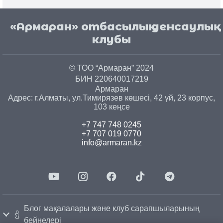
«Армаран» отбасылық денсаулық
клубы
© ТОО “Армаран” 2024
БИН 220640017219
Армаран
Адрес: г.
Алматы
, ул.
Тимирязев көшесі, 42 үй, 23 корпус,
103 кеңсе
+7 747 748 0245
+7 707 019 0770
info@armaran.kz
Блог мақалалары және клуб сарапшыларының
бейнелері