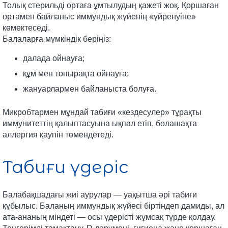
Толық стерильді ортаға ұмтылудың қажеті жоқ. Қоршаған
ортамен байланыс иммундық жүйенің «үйренуіне»
көмектеседі.
Балаларға мүмкіндік беріңіз:
далада ойнауға;
құм мен топырақта ойнауға;
жануарлармен байланыста болуға.
Микробтармен мұндай табиғи «кездесулер» тұрақты
иммунитеттің қалыптасуына ықпал етіп, болашақта
аллергия қаупін төмендетеді.
Табиғи үдеріс
Балабақшадағы жиі аурулар — уақытша әрі табиғи
құбылыс. Баланың иммундық жүйесі біртіндеп дамиды, ал
ата-ананың міндеті — осы үдерісті жұмсақ түрде қолдау.