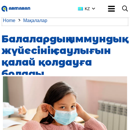
KZ
Home
Мақалалар
Балалардың иммундық
жүйесінің саулығын
қалай қолдауға
болады