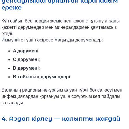
денсаулыққа арналған қарапайым
ереже
Күн сайын бес порция жеміс пен көкөніс тұтыну ағзаны
қажетті дәрумендер мен минералдармен қамтамасыз
етеді.
Иммунитет үшін әсіресе маңызды дәрумендер:
A дәрумені
;
C дәрумені
;
D дәрумені
;
B тобының дәрумендері
.
Баланың рационы неғұрлым алуан түрлі болса, өсуі мен
инфекциялардан қорғануы үшін соғұрлым көп пайдалы
зат алады.
4. Аздап кірлеу — қалыпты жағдай