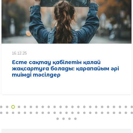
16.12.25
Есте сақтау қабілетін қалай
жақсартуға болады: қарапайым әрі
тиімді тәсілдер