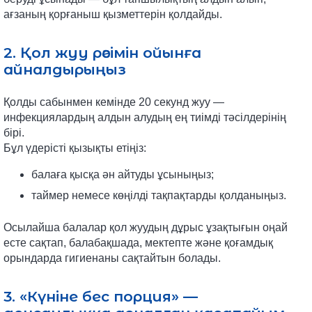
ағзаның қорғаныш қызметтерін қолдайды.
2. Қол жуу рәсімін ойынға
айналдырыңыз
Қолды сабынмен кемінде 20 секунд жуу —
инфекциялардың алдын алудың ең тиімді тәсілдерінің
бірі.
Бұл үдерісті қызықты етіңіз:
балаға қысқа ән айтуды ұсыныңыз;
таймер немесе көңілді тақпақтарды қолданыңыз.
Осылайша балалар қол жуудың дұрыс ұзақтығын оңай
есте сақтап, балабақшада, мектепте және қоғамдық
орындарда гигиенаны сақтайтын болады.
3. «Күніне бес порция» —