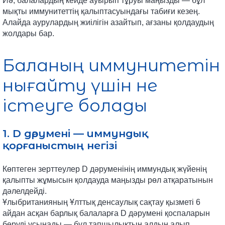
Иә, балалардың кейде ауырып тұруы маңызды — бұл
мықты иммунитеттің қалыптасуындағы табиғи кезең.
Алайда аурулардың жиілігін азайтып, ағзаны қолдаудың
жолдары бар.
Баланың иммунитетін
нығайту үшін не
істеуге болады
1. D дәрумені — иммундық
қорғаныстың негізі
Көптеген зерттеулер D дәруменінің иммундық жүйенің
қалыпты жұмысын қолдауда маңызды рөл атқаратынын
дәлелдейді.
Ұлыбританияның Ұлттық денсаулық сақтау қызметі 6
айдан асқан барлық балаларға D дәрумені қоспаларын
беруді ұсынады — бұл тапшылықтың алдын алып,