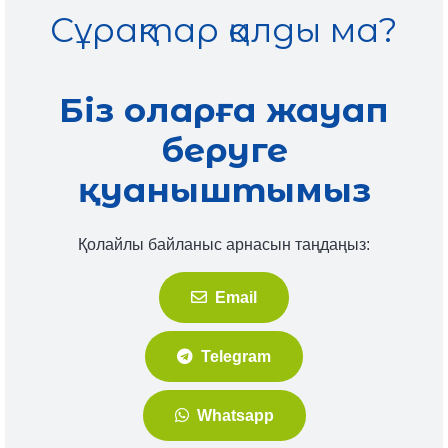
Сұрақтар қалды ма?
Біз оларға жауап
беруге
қуаныштымыз
Қолайлы байланыс арнасын таңдаңыз:
Email
Telegram
Whatsapp