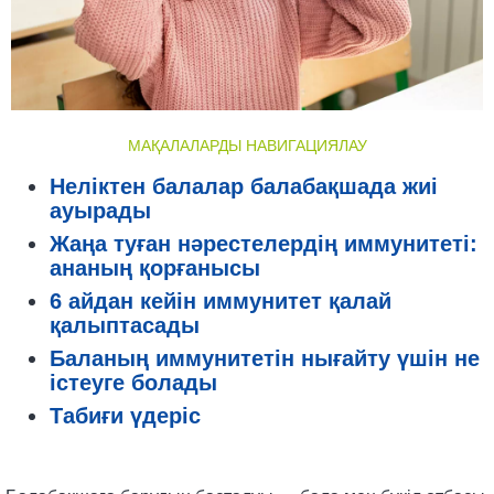
МАҚАЛАЛАРДЫ НАВИГАЦИЯЛАУ
Неліктен балалар балабақшада жиі
ауырады
Жаңа туған нәрестелердің иммунитеті:
ананың қорғанысы
6 айдан кейін иммунитет қалай
қалыптасады
Баланың иммунитетін нығайту үшін не
істеуге болады
Табиғи үдеріс