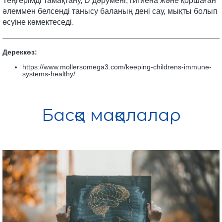
Теңгерімді тамақтану, D дәрумені, гигиена және қоршаған
әлеммен белсенді танысу баланың дені сау, мықты болып
өсуіне көмектеседі.
Дереккөз:
https://www.mollersomega3.com/keeping-childrens-immune-
systems-healthy/
Басқа мақалалар