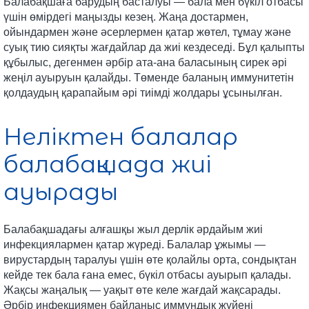
Балабақшаға барудың басталуы — бала мен бүкіл отбасы
үшін өмірдегі маңызды кезең. Жаңа достармен,
ойындармен және әсерлермен қатар жөтел, тұмау және
суық тию сияқты жағдайлар да жиі кездеседі. Бұл қалыпты
құбылыс, дегенмен әрбір ата-ана баласының сирек әрі
жеңіл ауыруын қалайды. Төменде баланың иммунитетін
қолдаудың қарапайым әрі тиімді жолдары ұсынылған.
Неліктен балалар
балабақшада жиі
ауырады
Балабақшадағы алғашқы жыл дерлік әрдайым жиі
инфекциялармен қатар жүреді. Балалар ұжымы —
вирустардың таралуы үшін өте қолайлы орта, сондықтан
кейде тек бала ғана емес, бүкіл отбасы ауырып қалады.
Жақсы жаңалық — уақыт өте келе жағдай жақсарады.
Әрбір инфекциямен байланыс иммундық жүйені